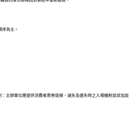
原本購買的席次將釋回到系統中重新銷售。
件順序為主。
制：主辦單位應提供消費者票券毀損、滅失及遺失時之入場機制並詳加說