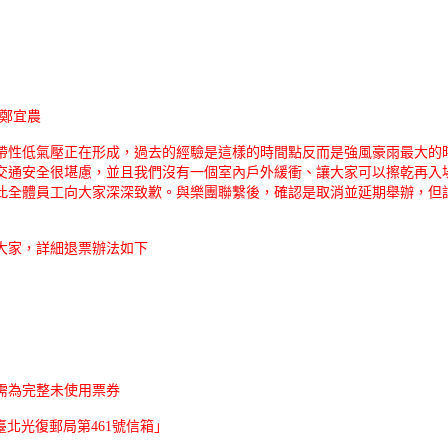
e-鄭宜農
帶性低氣壓正在形成，過去的經驗是這樣的時間點反而是強風豪雨最大的
交通安全很堪慮，並且我們沒有一個室內戶外緩衝、讓大家可以擦乾再入
此全體員工向大家深深致歉。與樂團聯繫後，確認是取消並延期舉辦，但
大家，詳細退票辦法如下
需為完整未使用票券
臺北光復郵局第461號信箱」