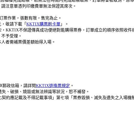
鐘內在該店櫃檯完成結帳，若無法在時間內完成結帳取票，訂單將會被取消，
，請注意單憑列印繳費單無法保證其席次。
傳真訂票作業，張數有限，售完為止。
元，敬請下載「
KKTIX購票刷卡單
」。
0552，KKTIX不保證傳真成功便絕對能購得票券，訂單成立的順序依照收
，不予受理。
本人者需補票價差額始得入場。
。
TIX郵政信箱，
請詳閱
KKTIX退換票規定
。
遺失、破損、燒毀或無法辨識等狀況，恕不補發。
化契約應記載及不得記載事項」第七項「票券毀損、滅失及遺失之入場機