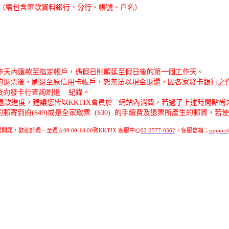
本（需包含匯款資料銀行、分行、帳號、戶名）
工作天內匯款至指定帳戶，遇假日則順延至假日後的第一個工作天。
的退票後，刷退至原信用卡帳戶，恕無法以現金退還，因各家發卡銀行之作
後向發卡行查詢刷退 紀錄。
退款進度，建議您皆以KKTIX會員於 網站內消費，若過了上述時間點尚
到府($49)或是全家取票 ($30) 的手續費及退票所產生的郵資，
題，歡迎於週一至週五09:00-18:00致KKTIX 客服中心
02-2577-0362
，客服信箱：
support