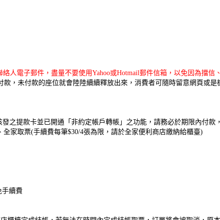
人電子郵件，盡量不要使用Yahoo或Hotmail郵件信箱，以免因為
成付款，未付款的座位就會陸陸續續釋放出來，消費者可隨時留意網頁或是
核發之提款卡並已開通「非約定帳戶轉帳」之功能，請務必於期限內付款
、全家取票(手續費每筆$30/4張為限，請於全家便利商店繳納給櫃臺)
免手續費