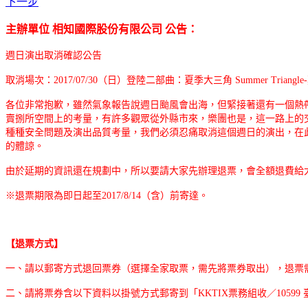
下一步
主辦單位 相知國際股份有限公司 公告：
週日演出取消確認公告
取消場次：2017/07/30（日）登陸二部曲：夏季大三角 Summer Triangl
各位非常抱歉，雖然氣象報告說週日颱風會出海，但緊接著還有一個熱
賣捌所空間上的考量，有許多觀眾從外縣市來，樂團也是，這一路上的
種種安全問題及演出品質考量，我們必須忍痛取消這個週日的演出，在
的體諒。
由於延期的資訊還在規劃中，所以要請大家先辦理退票，會全額退費給
※退票期限為即日起至2017/8/14（含）前寄達。
【退票方式】
一、請以郵寄方式退回票券（選擇全家取票，需先將票券取出），退票
二、請將票券含以下資料以掛號方式郵寄到「KKTIX票務組收／10599 