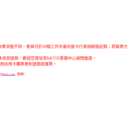
業流程不同，會員可於20個工作天後向發卡行查詢刷退紀錄；若取票方
未收到退款，歡迎您發信至KKTIX客服中心詢問進度。
若使用信用卡購票者則退郵政匯票。
@kktix.com
謝謝!