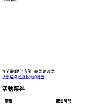
宜蘭賣捌所 / 宜蘭市康樂路38號
規劃路線
檢視較大的地圖
活動票券
票種
販售時間