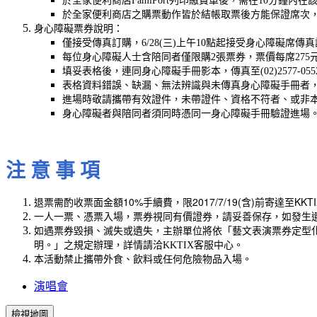
於全家便利商店FamiPort列印繳費單後，需在10分
於全家便利商店之購票動作皆於結帳取票後方能保證席次
身心障礙票券說明：
僅接受傳真訂購，6/28(三)上午10點起接受身心障礙席
每位身心障礙人士含陪同者僅限購2張票券，票價每席275
填妥表格後，連同身心障礙手冊影本，傳真至(02)2577-
表格資料錯誤、缺漏、無法辨識與未傳真身心障礙手冊者
進場時敬請攜帶有效證件，未帶證件、資格不符者、或非
身心障礙者與陪同者須同時憑同一身心障礙手冊驗證進場
注 意 事 項
退票需酌收票面金額10%手續費，限2017/7/19(含)前寄達至KK
一人一票、憑票入場，票券視同有價證券，請妥善保存，如發生
如遇票券毀損、滅失或遺失，主辦單位將依「藝文表演票券定型
明。」之規定辦理，詳情請洽KKTIX客服中心。
本活動禁止攜帶外食、飲料或任何危險物品入場。
演唱會
檢視地圖