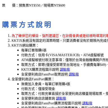
票 價：預售票NT$550／現場票NT$600
購 票 方 式 說 明
為了確保您的權益，強烈建議您，在註冊會員或是結帳時填寫的聯絡
KKTIX系統沒有固定的清票時間，只要消費者沒有於期限內完
KKTIX網站購票：
每筆訂單限購6張
付款方式：信用卡(VISA/MASTER/JCB)、ATM虛擬帳號
ATM虛擬帳號付款注意事項：僅限於台灣金融機構開戶所
取票方式：郵寄(僅接受郵寄至台灣地址、手續費每筆$49)
KKTIX購票流程圖示說明
請點我
全家便利商店FamiPort取票說明
請點我
全家便利商店FamiPort購票：
無需加入會員，每筆訂單限購4張
付款方式：僅接受現金
取票方式：付款完畢直接於全家便利商店櫃臺現場取票，
全家便利商店店鋪查詢
請點我
全家便利商店FamiPort購票流程圖示說明
請點我