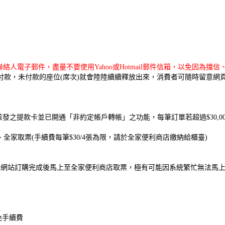
人電子郵件，盡量不要使用Yahoo或Hotmail郵件信箱，以免因為
成付款，未付款的座位(席次)就會陸陸續續釋放出來，消費者可隨時留意網
發之提款卡並已開通「非約定帳戶轉帳」之功能，每筆訂單若超過$30,0
、全家取票(手續費每筆$30/4張為限，請於全家便利商店繳納給櫃臺)
售當天於網站訂購完成後馬上至全家便利商店取票，極有可能因系統繁忙無法
免手續費