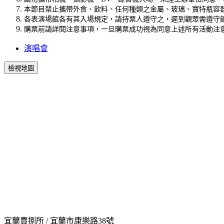
本節目禁止攜帶外食、飲料、任何種類之金屬、玻璃、寶特瓶容
各表演場館各有其入場規定，請持票人遵守之，遲到觀眾需遵守
購票前請詳閱注意事項，一旦購票成功視為同意上述所有活動注
演唱會
檢視地圖
宜蘭賣捌所 / 宜蘭市康樂路38號