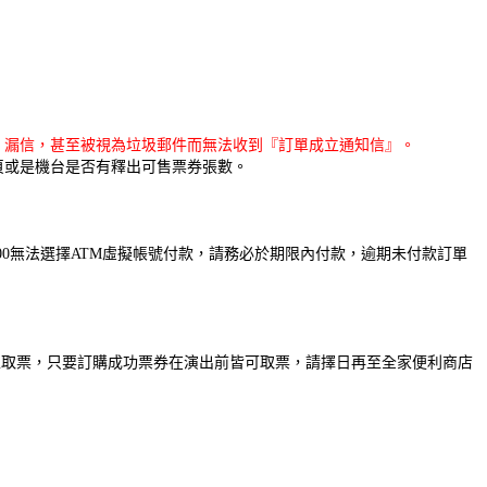
擋信、漏信，甚至被視為垃圾郵件而無法收到『訂單成立通知信』。
頁或是機台是否有釋出可售票券張數。
00無法選擇ATM虛擬帳號付款，請務必於期限內付款，逾期未付款訂單
馬上取票，只要訂購成功票券在演出前皆可取票，請擇日再至全家便利商店