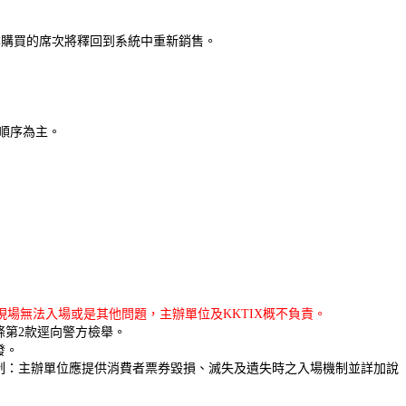
原本購買的席次將釋回到系統中重新銷售。
件順序為主。
場無法入場或是其他問題，主辦單位及KKTIX概不負責。
條第2款逕向警方檢舉。
發。
制：主辦單位應提供消費者票券毀損、滅失及遺失時之入場機制並詳加說