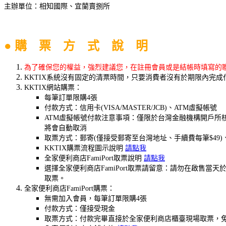
主辦單位：相知國際、宜蘭賣捌所
● 購 票 方 式 說 明
為了確保您的權益，強烈建議您，在註冊會員或是結帳時填寫的聯絡
KKTIX系統沒有固定的清票時間，只要消費者沒有於期限內完
KKTIX網站購票：
每筆訂單限購4張
付款方式：信用卡(VISA/MASTER/JCB)、ATM虛擬帳號
ATM虛擬帳號付款注意事項：僅限於台灣金融機構開戶所核
將會自動取消
取票方式：郵寄(僅接受郵寄至台灣地址、手續費每筆$49)
KKTIX購票流程圖示說明
請點我
全家便利商店FamiPort取票說明
請點我
選擇全家便利商店FamiPort取票請留意：請勿在啟
取票。
全家便利商店FamiPort購票：
無需加入會員，每筆訂單限購4張
付款方式：僅接受現金
取票方式：付款完畢直接於全家便利商店櫃臺現場取票，