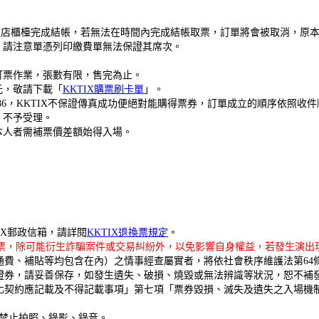
鐘內在該店櫃檯完成結帳，若無法在時間內完成結帳取票，訂單將會被取消，
，請注意單憑列印繳費單無法保證其席次。
真訂票作業，張數有限，售完為止。
元，敬請下載「
KKTIX購票刷卡單
」。
-3086，KKTIX不保證傳真成功便絕對能購得票券，訂單成立的順序依照收
，不予受理。
本人者需補票價差額始得入場。
。
TIX郵政信箱，請詳閱
KKTIX退換票規定
。
購票，除可能衍生詐騙案件或交易糾紛外，以免影響自身權益，若發生演出現
費、補貼等均包含在內）之情事經查屬實者，將依社會秩序維護法第64
證券，請妥善保存，如發生遺失、破損、燒毀或無法辨識等狀況，恕不補
化契約應記載及不得記載事項」第七項「票券毀損、滅失及遺失之入場機
，禁止拍照、錄影、錄音。