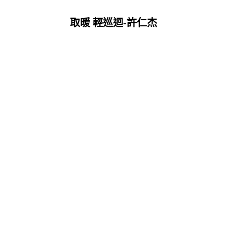
取暖 輕巡迴-許仁杰