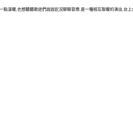
一點溫暖,也想聽聽歌迷們說說近況聊聊音樂,是一種相互取暖的演出,台上