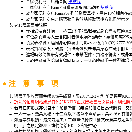
全家便利商店店鋪查詢
請點我
全家便利商店FamiPort購票流程圖示說明
請點我
於全家便利商店FamiPort列印繳費單後，需在10分
於全家便利商店之購票動作皆於結帳取票後方能保證席次
身心障礙票券說明：
僅接受傳真訂購，11/8(三)下午2點起接受身心障礙席傳
每位身心障礙人士含陪同者僅限購2張票券，票價每席225
填妥表格後，連同身心障礙手冊影本，傳真至(02) 2777
表格資料錯誤、缺漏、無法辨識與未傳真身心障礙手冊者
進場時敬請攜帶有效證件，未帶證件、資格不符者、或非
身心障礙者與陪同者須同時憑同一身心障礙手冊驗證進場
● 注 意 事 項
退票需酌收票面金額10%手續費，限2017/12/27(含)前寄達至KK
請勿於拍賣網站或是其他非KKTIX正式授權售票之通路、網站
若有任何形式非供自用而加價轉售（無論加價名目為代購費、交通
一人一票、憑票入場，十二歲以下孩童不需購票，票券視同有價
如遇票券毀損、滅失或遺失，主辦單位將依「藝文表演票券定型
明。」之規定辦理，詳情請洽KKTIX客服中心。
請勿攜帶相機、攝影機、DV、錄音機入場，未經主辦單位同意