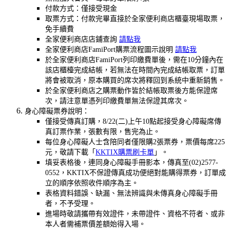
付款方式：僅接受現金
取票方式：付款完畢直接於全家便利商店櫃臺現場取票，
免手續費
全家便利商店店鋪查詢
請點我
全家便利商店FamiPort購票流程圖示說明
請點我
於全家便利商店FamiPort列印繳費單後，需在10分鐘內在
該店櫃檯完成結帳，若無法在時間內完成結帳取票，訂單
將會被取消，原本購買的席次將釋回到系統中重新銷售。
於全家便利商店之購票動作皆於結帳取票後方能保證席
次，請注意單憑列印繳費單無法保證其席次。
身心障礙票券說明：
僅接受傳真訂購，8/22(二)上午10點起接受身心障礙席傳
真訂票作業，張數有限，售完為止。
每位身心障礙人士含陪同者僅限購2張票券，票價每席225
元，敬請下載「
KKTIX購票刷卡單
」。
填妥表格後，連同身心障礙手冊影本，傳真至(02)2577-
0552，KKTIX不保證傳真成功便絕對能購得票券，訂單成
立的順序依照收件順序為主。
表格資料錯誤、缺漏、無法辨識與未傳真身心障礙手冊
者，不予受理。
進場時敬請攜帶有效證件，未帶證件、資格不符者、或非
本人者需補票價差額始得入場。