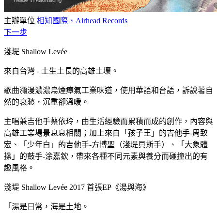
主辦單位
相知國際、Airhead Records
下一步
淺堤 Shallow Levée
來自台灣 - 土生土長的高雄土壤。
歌曲瀰漫濃濃烏煙瘴氣工業味道，使用華語和台語，訴說著自
然的哀愁，沉重卻溫暖。
主唱兼吉他手蔡依玲，由生活經驗而累積而成的創作，內容與
高雄工業場景息息相關；加上來自「孩子王」的吉他手-周致
宏、「少年白」的吉他手-方博聖（淺堤貝斯手）、「大象體
操」的鼓手-涂嘉欽，帶來各種不同元素與養分而碰撞出的有
趣風格。
淺堤 Shallow Levée 2017 首張EP《湯與海》
「湯是日常，海是土地。