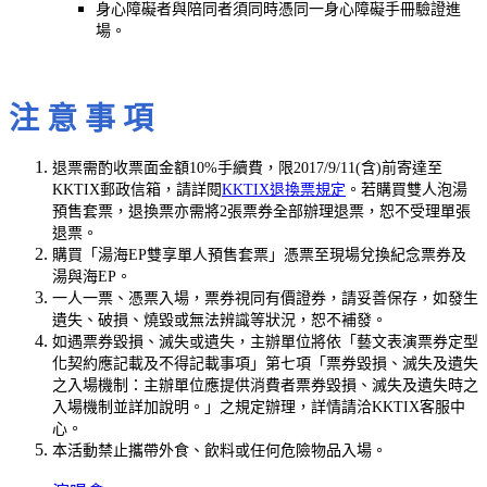
身心障礙者與陪同者須同時憑同一身心障礙手冊驗證進
場。
注 意 事 項
退票需酌收票面金額10%手續費，限2017/9/11(含)前寄達至
KKTIX郵政信箱，請詳閱
KKTIX退換票規定
。若購買雙人泡湯
預售套票，退換票亦需將2張票券全部辦理退票，恕不受理單張
退票。
購買「湯海EP雙享單人預售套票」憑票至現場兌換紀念票券及
湯與海EP。
一人一票、憑票入場，票券視同有價證券，請妥善保存，如發生
遺失、破損、燒毀或無法辨識等狀況，恕不補發。
如遇票券毀損、滅失或遺失，主辦單位將依「藝文表演票券定型
化契約應記載及不得記載事項」第七項「票券毀損、滅失及遺失
之入場機制：主辦單位應提供消費者票券毀損、滅失及遺失時之
入場機制並詳加說明。」之規定辦理，詳情請洽KKTIX客服中
心。
本活動禁止攜帶外食、飲料或任何危險物品入場。