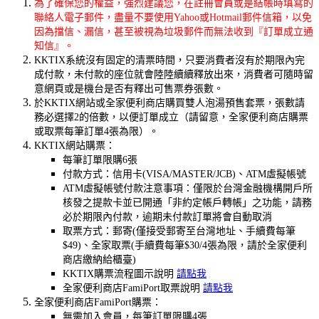
為了確保您的權益，強烈建議您，在註冊會員或是結帳時填寫的
聯絡人電子郵件，盡量不要使用Yahoo或Hotmail郵件信箱，以免
因為擋信、漏信，甚至被視為垃圾郵件而無法收到『訂單成立通
知信』。
KKTIX系統沒有固定的清票時間，只要消費者沒有於期限內完
成付款，未付款的座位就會陸陸續續釋放出來，消費者可隨時留
意網頁或是機台是否有釋出可售票券張數。
於KKTIX網站或全家便利商店購買雙人泡湯預售套票，張數請
務必選擇2的倍數，以便訂單成立（請留意，全家便利商店購票
或取票每筆訂單4張為限）。
KKTIX網站購票：
每筆訂單限購6張
付款方式：信用卡(VISA/MASTER/JCB)、ATM虛擬帳號
ATM虛擬帳號付款注意事項：僅限於台灣金融機構開戶所
核發之提款卡並已開通「非約定帳戶轉帳」之功能，請務
必於期限內付款，逾期未付款訂單將會自動取消
取票方式：郵寄(僅接受郵寄至台灣地址、手續費每筆
$49)、全家取票(手續費每筆$30/4張為限，請於全家便利
商店繳納給櫃臺)
KKTIX購票流程圖示說明
請點我
全家便利商店FamiPort取票說明
請點我
全家便利商店FamiPort購票：
無需加入會員，每筆訂單限購4張