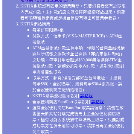
法收到『訂單成立通知信』。
KKTIX系統沒有固定的清票時間，只要消費者沒有於期限
內完成付款，未付款的席次就會陸陸續續釋放出來，消費
者可隨時留意網頁或是機台是否有釋出可售票券張數。
KKTIX網站購票：
每筆訂單限購4張
付款方式：信用卡(VISA/MASTER/JCB)、ATM虛
擬帳號
ATM虛擬帳號付款注意事項：僅限於台灣金融機構
開戶所核發之提款卡並已開通「非約定帳戶轉帳」
之功能，每筆訂單若超過$30,000無法選擇ATM虛
擬帳號付款，請務必於期限內付款，逾期未付款訂
單將會自動取消
取票方式：
郵寄(僅接受郵寄至台灣地址、手續費
每筆$80)、
全家取票(手續費每筆$30/4張為限，請
於全家便利商店繳納給櫃臺)
KKTIX購票流程圖示說明
請點我
全家便利商店FamiPort取票說明
請點我
選擇全家便利商店FamiPort取票請留意：請勿在啟
售當天於網站訂購完成後馬上至全家便利商店取
票，極有可能因系統繁忙無法馬上取票，只要訂購
成功票券在演出前皆可取票，請擇日再至全家便利
商店取票。