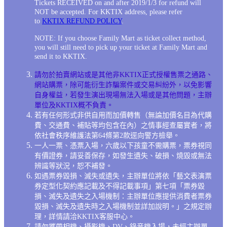
Tickets RECEIVED on and after 2019/1/3 for refund will
NOT be accepted. For KKTIX address, please refer
to
KKTIX REFUND POLICY
.
NOTE: If you choose Family Mart as ticket collect method,
you will still need to pick up your ticket at Family Mart and
send it to KKTIX.
請勿於拍賣網站或是其他非KKTIX正式授權售票之通路、
網站購票，除可能衍生詐騙案件或交易糾紛外，以免影響
自身權益，若發生演出現場無法入場或是其他問題，主辦
單位及KKTIX概不負責。
若有任何形式非供自用而加價轉售（無論加價名目為代購
費、交通費、補貼等均包含在內）之情事經查屬實者，將
依社會秩序維護法第64條第2款逕向警方檢舉。
一人一票、憑票入場，六歲以下孩童不需購票，票券視同
有價證券，請妥善保存，如發生遺失、破損、燒毀或無法
辨識等狀況，恕不補發。
如遇票券毀損、滅失或遺失，主辦單位將依「藝文表演票
券定型化契約應記載及不得記載事項」第七項「票券毀
損、滅失及遺失之入場機制：主辦單位應提供消費者票券
毀損、滅失及遺失時之入場機制並詳加說明。」之規定辦
理，詳情請洽KKTIX客服中心。
請勿攜帶相機、攝影機、DV、錄音機入場，未經主辦單