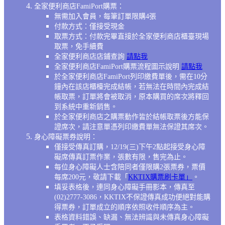
全家便利商店FamiPort購票：
無需加入會員，每筆訂單限購4張
付款方式：僅接受現金
取票方式：付款完畢直接於全家便利商店櫃臺現場
取票，免手續費
全家便利商店店鋪查詢
請點我
全家便利商店FamiPort購票流程圖示說明
請點我
於全家便利商店FamiPort列印繳費單後，需在10分
鐘內在該店櫃檯完成結帳，若無法在時間內完成結
帳取票，訂單將會被取消，原本購買的席次將釋回
到系統中重新銷售。
於全家便利商店之購票動作皆於結帳取票後方能保
證席次，請注意單憑列印繳費單無法保證其席次。
身心障礙票券說明：
僅接受傳真訂購，12/19(三)下午2點起接受身心障
礙席傳真訂票作業，張數有限，售完為止。
每位身心障礙人士含陪同者僅限購2張票券，票價
每席200元，敬請下載「
KKTIX購票刷卡單」
。
填妥表格後，連同身心障礙手冊影本，傳真至
(02)2777-3086，KKTIX不保證傳真成功便絕對能購
得票券，訂單成立的順序依照收件順序為主。
表格資料錯誤、缺漏、無法辨識與未傳真身心障礙