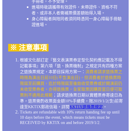
手冊者，不予受理。
進場時敬請攜帶有效證件，未帶證件、資格不符
者、或非本人者需補票價差額始得入場。
身心障礙者與陪同者須同時憑同一身心障礙手冊驗
證進場。
※ 注意事項
根據文化部訂定『藝文表演票券定型化契約應記載及不得
記載事項』第六項「退、換票機制」之規定共有四種方案
之退換票規定，本節目採用方案一：
消費者請求退換票之
時限為演出日前10日(不含演出日)，但消費者於退換票時
限屆至前購買，迄於時限屆至後始收受票券或於開演前仍
未收受票券者，亦得退換票，全家取票因購買當日便可取
票則不適用此規範
；請求退換票日期以實體票券寄達日為
準，退票需酌收票面金額10%手續費，限2019/1/2(含)前寄
達至KKTIX郵政信箱，詳閱
KKTIX退換票規定
。
Tickets are refundable with 10% return handing fee up until
10 days before the event, which means tickets must be
RECEIVED by KKTIX on and before 2019/1/2.