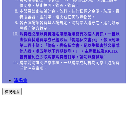
位同意，禁止拍照、錄影、錄音。
本節目禁止攜帶外食、飲料、任何種類之金屬、玻璃、寶
特瓶容器、雷射筆、煙火或任何危險物品。
各表演場館各有其入場規定，請持票人遵守之，遲到觀眾
需遵守館方管制。
消費者必須以真實姓名購票及填寫有效個人資訊，一旦以
虛假資料購買票券已經涉及「偽造私文書罪」，依照刑法
第二百十條：「偽造、變造私文書，足以生損害於公眾或
他人者，處五年以下有期徒刑。」 ，主辦單位及KKTIX
皆有權利立即取消該消費者訂單，請勿以身試法!
購票前請詳閱注意事項，一旦購票成功視為同意上述所有
活動注意事項。
演唱會
檢視地圖