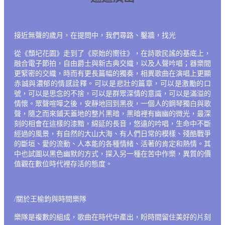
接近無聲的歲月，在提問中，我們尋路、鑿牆，找光
從《頹圮花園》走到了《原始的嚮往》，在詩歌民謠的基底上，
融合電子節拍，自由爵士與新古典交織，以及人聲吟唱；器樂間
更緊密的交織，時而有更長篇幅的獨奏，相異歌曲在演唱上更顯
赤誠與濃郁的情感詮釋。可以是悲壯的篇章，可以是激勵的口
號，可以是思念的不捨，可以是群眾深情的意識，可以是滿溢的
情懷。眾聲喧嘩之後，安靜地回到黑夜，一個人的鋼琴獨白與歌
聲，隨之而來鋪天蓋地的整片黑暗，黑暗裡有幽幽的微光，最深
刻的相會在這樣的漆黯，綿延的長音，悠遠的吟唱，生命中不斷
經過的風景，有自然的大山大海、有人們日常的模樣、殘酷戰爭
的斷垣、愛的流動、人本能的各種情緒、活著的肯定和熱情。其
中也試圖以黑色幽默的方式，探入另一種在苦中作樂，異質的價
值觀在數位時代裡存活的態度。
/關於王榆鈞與時間樂隊
樂隊是複數的組成，歌曲在時代中產出，盼時間留住美好的片刻