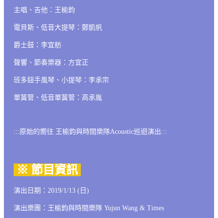
主唱、吉他：王榆鈞
電貝斯、低音大提琴：鄭凱帆
爵士鼓：李宜舫
聲響、節奏樂器：方宜正
班多鈕手風琴、小提琴：李承宗
單簧管、低音單簧管：高承胤
:::原始的嚮往 王榆鈞與時間樂隊Acoustic巡迴演出:::
※ 節目資訊
演出日期：2019/1/13 (日)
演出樂團：王榆鈞與時間樂隊 Yujun Wang & Times