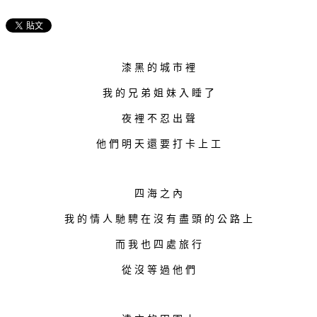
漆 黑 的 城 市 裡
我 的 兄 弟 姐 妹 入 睡 了
夜 裡 不 忍 出 聲
他 們 明 天 還 要 打 卡 上 工
四 海 之 內
我 的 情 人 馳 騁 在 沒 有 盡 頭 的 公 路 上
而 我 也 四 處 旅 行
從 沒 等 過 他 們