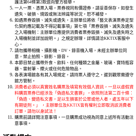
護法第64條第2款逕向警方檢舉。
一人一票、憑票入場，票券視同有價證券，請妥善保存，如發生
遺失、破損、燒毀或無法辨識等狀況，恕不補發。
如遇票券毀損、滅失或遺失，主辦單位將依「藝文表演票券定型
化契約應記載及不得記載事項」第七項「票券毀損、滅失及遺失
之入場機制：主辦單位應提供消費者票券毀損、滅失及遺失時之
入場機制並詳加說明。」之規定辦理，詳情請洽KKTIX客服中
心。
請勿攜帶相機、攝影機、DV、錄音機入場，未經主辦單位同
意，禁止拍照、錄影、錄音。
本節目禁止攜帶外食、飲料、任何種類之金屬、玻璃、寶特瓶容
器、雷射筆、煙火或任何危險物品。
各表演場館各有其入場規定，請持票人遵守之，遲到觀眾需遵守
館方管制。
消費者必須以真實姓名購票及填寫有效個人資訊，一旦以虛假資
料購買票券已經涉及「偽造私文書罪」，依照刑法第二百十條：
「偽造、變造私文書，足以生損害於公眾或他人者，處五年以下
有期徒刑。」 ，主辦單位及KKTIX皆有權利立即取消該消費者
訂單，請勿以身試法！
購票前請詳閱注意事項，一旦購票成功視為同意上述所有活動注
意事項。