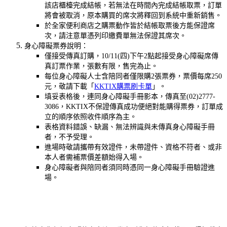
該店櫃檯完成結帳，若無法在時間內完成結帳取票，訂單
將會被取消，原本購買的席次將釋回到系統中重新銷售。
於全家便利商店之購票動作皆於結帳取票後方能保證席
次，請注意單憑列印繳費單無法保證其席次。
身心障礙票券說明：
僅接受傳真訂購，
10/11(四)下午2點
起接受身心障礙席傳
真訂票作業，張數有限，售完為止。
每位身心障礙人士含陪同者僅限購2張票券，票價每席250
元，敬請下載「
KKTIX購票刷卡單
」。
填妥表格後，連同身心障礙手冊影本，傳真至(02)2777-
3086，KKTIX不保證傳真成功便絕對能購得票券，訂單成
立的順序依照收件順序為主。
表格資料錯誤、缺漏、無法辨識與未傳真身心障礙手冊
者，不予受理。
進場時敬請攜帶有效證件，未帶證件、資格不符者、或非
本人者需補票價差額始得入場。
身心障礙者與陪同者須同時憑同一身心障礙手冊驗證進
場。