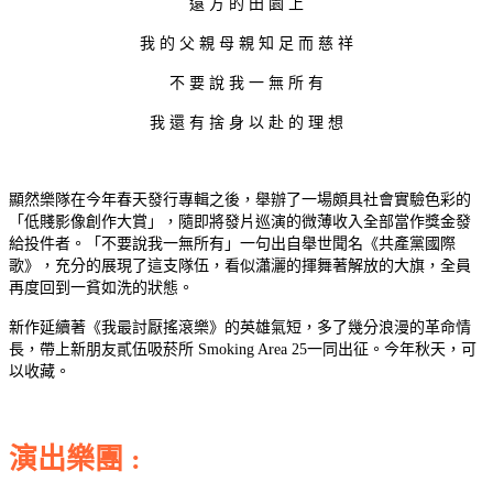
遠 方 的 田 園 上
我 的 父 親 母 親 知 足 而 慈 祥
不 要 說 我 一 無 所 有
我 還 有 捨 身 以 赴 的 理 想
顯然樂隊在今年春天發行專輯之後，舉辦了一場頗具社會實驗色彩的
「低賤影像創作大賞」，隨即將發片巡演的微薄收入全部當作獎金發
給投件者。「不要說我一無所有」一句出自舉世聞名《共產黨國際
歌》，充分的展現了這支隊伍，看似瀟灑的揮舞著解放的大旗，全員
再度回到一貧如洗的狀態。
新作延續著《我最討厭搖滾樂》的英雄氣短，多了幾分浪漫的革命情
長，帶上新朋友貳伍吸菸所 Smoking Area 25一同出征。今年秋天，可
以收藏。
演出樂團 :