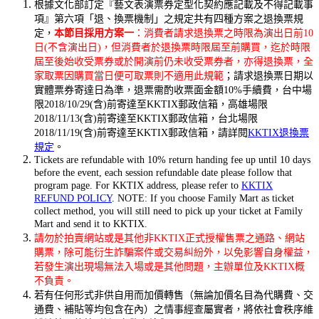
根據文化部訂定『藝文表演票券定型化契約應記載及不得記載事
項』第六項「退、換票機制」之規定共有四種方案之退換票規
定，
本節目採用方案一
：消費者請求退換票之時限為演出日前10
日(不含演出日)，但消費者於退換票時限屆至前購買，迄於時限
屆至後始收受票券或於開演前仍未收受票券者，亦得退換票，全
家取票因購買當日便可取票則不適用此規範
；請求退換票日期以
實體票券寄達日為準，退票需酌收票面金額10%手續費，台中場
限2018/10/29(含)前寄達至KKTIX郵政信箱，高雄場限
2018/11/13(含)前寄達至KKTIX郵政信箱，台北場限
2018/11/19(含)前寄達至KKTIX郵政信箱，請詳閱
KKTIX退換票
規定
。
Tickets are refundable with 10% return handing fee up until 10 days
before the event,
each session refundable date please follow that
program page.
For KKTIX address, please refer to
KKTIX
REFUND POLICY
. NOTE: If you choose Family Mart as ticket
collect method, you will still need to pick up your ticket at Family
Mart and send it to KKTIX.
請勿於拍賣網站或是其他非KKTIX正式授權售票之通路、網站
購票，除可能衍生詐騙案件或交易糾紛外，以免影響自身權益，
若發生演出現場無法入場或是其他問題，主辦單位及KKTIX概
不負責。
若有任何形式非供自用而加價轉售（無論加價名目為代購費、交
通費、補貼等均包含在內）之情事經查屬實者，將依社會秩序維