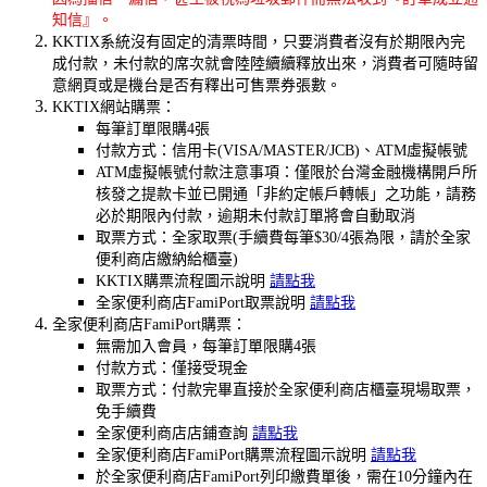
知信』。
KKTIX系統沒有固定的清票時間，只要消費者沒有於期限內完
成付款，未付款的席次就會陸陸續續釋放出來，消費者可隨時留
意網頁或是機台是否有釋出可售票券張數。
KKTIX網站購票：
每筆訂單限購4張
付款方式：信用卡(VISA/MASTER/JCB)、ATM虛擬帳號
ATM虛擬帳號付款注意事項：僅限於台灣金融機構開戶所
核發之提款卡並已開通「非約定帳戶轉帳」之功能，請務
必於期限內付款，逾期未付款訂單將會自動取消
取票方式：全家取票(手續費每筆$30/4張為限，請於全家
便利商店繳納給櫃臺)
KKTIX購票流程圖示說明
請點我
全家便利商店FamiPort取票說明
請點我
全家便利商店FamiPort購票：
無需加入會員，每筆訂單限購4張
付款方式：僅接受現金
取票方式：付款完畢直接於全家便利商店櫃臺現場取票，
免手續費
全家便利商店店鋪查詢
請點我
全家便利商店FamiPort購票流程圖示說明
請點我
於全家便利商店FamiPort列印繳費單後，需在10分鐘內在