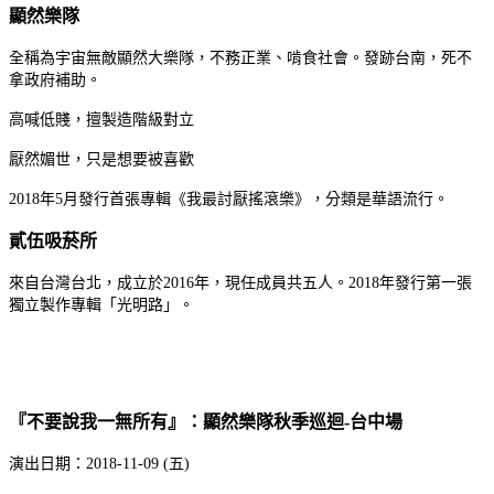
顯然樂隊
全稱為宇宙無敵顯然大樂隊，不務正業、啃食社會。發跡台南，死不
拿政府補助。
高喊低賤，擅製造階級對立
厭然媚世，只是想要被喜歡
2018年5月發行首張專輯《我最討厭搖滾樂》，分類是華語流行。
貳伍吸菸所
來自台灣台北，成立於2016年，現任成員共五人。2018年發行第一張
獨立製作專輯「光明路」。
『不要說我一無所有』：顯然樂隊秋季巡迴-台中場
演出日期：2018-11-09 (五)