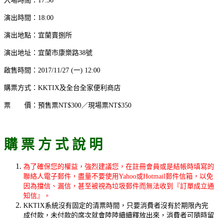
入場時間：17:30
演出時間：18:00
演出地點：宜蘭賣捌所
演出地址：宜蘭市康樂路38號
啟售時間：2017/11/27 (一) 12:00
購票方式：KKTIX及全台全家便利商店
票 價：預售票NT$300／現場票NT$350
購 票 方 式 說 明
為了確保您的權益，強烈建議您，在註冊會員或是結帳時填寫的
聯絡人電子郵件，盡量不要使用Yahoo或Hotmail郵件信箱，以免
因為擋信、漏信，甚至被視為垃圾郵件而無法收到『訂單成立通
知信』。
KKTIX系統沒有固定的清票時間，只要消費者沒有於期限內完
成付款，未付款的席次就會陸陸續續釋放出來，消費者可隨時留