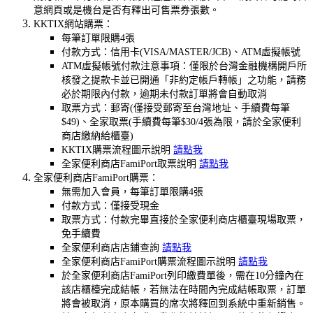
意網頁或是機台是否有釋出可售票券張數。
KKTIX網站購票：
每筆訂單限購4張
付款方式：信用卡(VISA/MASTER/JCB)、ATM虛擬帳號
ATM虛擬帳號付款注意事項：僅限於台灣金融機構開戶所
核發之提款卡並已開通「非約定帳戶轉帳」之功能，請務
必於期限內付款，逾期未付款訂單將會自動取消
取票方式：郵寄(僅接受郵寄至台灣地址、手續費每筆
$49)、全家取票(手續費每筆$30/4張為限，請於全家便利
商店繳納給櫃臺)
KKTIX購票流程圖示說明
請點我
全家便利商店FamiPort取票說明
請點我
全家便利商店FamiPort購票：
無需加入會員，每筆訂單限購4張
付款方式：僅接受現金
取票方式：付款完畢直接於全家便利商店櫃臺現場取票，
免手續費
全家便利商店店鋪查詢
請點我
全家便利商店FamiPort購票流程圖示說明
請點我
於全家便利商店FamiPort列印繳費單後，需在10分鐘內在
該店櫃檯完成結帳，若無法在時間內完成結帳取票，訂單
將會被取消，原本購買的席次將釋回到系統中重新銷售。