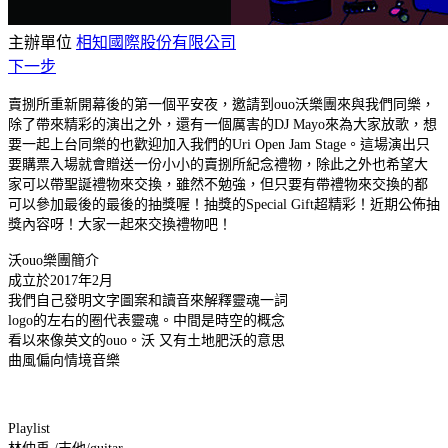
主辦單位
相知國際股份有限公司
下一步
賣捌所重新開幕後的第一個平安夜，邀請到ouo沃樂團來與我們同樂，
除了帶來精彩的演出之外，還有一個厲害的DJ Mayo來為大家放歌，想
要一起上台同樂的也歡迎加入我們的Uri Open Jam Stage。這場演出只
要購票入場就會贈送一份小小的賣捌所紀念禮物，除此之外也希望大
家可以帶聖誕禮物來交換，雖然不勉強，但只要有帶禮物來交換的都
可以參加最後的最後的抽獎喔！抽獎的Special Gift超精彩！近期公佈抽
獎內容呀！大家一起來交換禮物吧！
沃ouo樂團簡介
成立於2017年2月
我們自己發明文字圖案和讀音來解釋靈魂一詞
logo的左右的圈代表靈魂。中間是時空的概念
看以來像英文的ouo。沃 又有土地肥沃的意思
曲風偏向情境音樂
Playlist