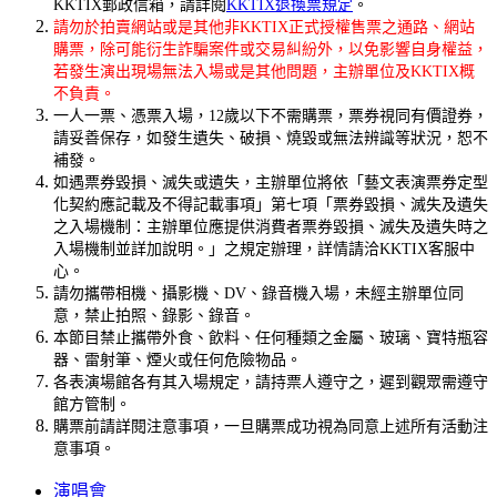
KKTIX郵政信箱，請詳閱
KKTIX退換票規定
。
請勿於拍賣網站或是其他非KKTIX正式授權售票之通路、網站
購票，除可能衍生詐騙案件或交易糾紛外，以免影響自身權益，
若發生演出現場無法入場或是其他問題，主辦單位及KKTIX概
不負責。
一人一票、憑票入場，12歲以下不需購票，票券視同有價證券，
請妥善保存，如發生遺失、破損、燒毀或無法辨識等狀況，恕不
補發。
如遇票券毀損、滅失或遺失，主辦單位將依「藝文表演票券定型
化契約應記載及不得記載事項」第七項「票券毀損、滅失及遺失
之入場機制：主辦單位應提供消費者票券毀損、滅失及遺失時之
入場機制並詳加說明。」之規定辦理，詳情請洽KKTIX客服中
心。
請勿攜帶相機、攝影機、DV、錄音機入場，未經主辦單位同
意，禁止拍照、錄影、錄音。
本節目禁止攜帶外食、飲料、任何種類之金屬、玻璃、寶特瓶容
器、雷射筆、煙火或任何危險物品。
各表演場館各有其入場規定，請持票人遵守之，遲到觀眾需遵守
館方管制。
購票前請詳閱注意事項，一旦購票成功視為同意上述所有活動注
意事項。
演唱會