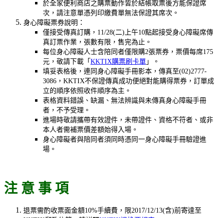
於全家便利商店之購票動作皆於結帳取票後方能保證席
次，請注意單憑列印繳費單無法保證其席次。
身心障礙票券說明：
僅接受傳真訂購，11/28(二
)上午10點起接受身心障礙席傳
真訂票作業，張數有限，售完為止。
每位身心障礙人士含陪同者僅限購2張票券，票價每席175
元，敬請下載「
KKTIX購票刷卡單
」。
填妥表格後，連同身心障礙手冊影本，傳真至(02)2777-
3086，KKTIX不保證傳真成功便絕對能購得票券，訂單成
立的順序依照收件順序為主。
表格資料錯誤、缺漏、無法辨識與未傳真身心障礙手冊
者，不予受理。
進場時敬請攜帶有效證件，未帶證件、資格不符者、或非
本人者需補票價差額始得入場。
身心障礙者與陪同者須同時憑同一身心障礙手冊驗證進
場。
注 意 事 項
退票需酌收票面金額10%手續費，限2017/12/13(含)前寄達至