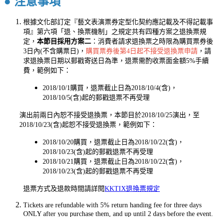
● 注意事項
根據文化部訂定『藝文表演票券定型化契約應記載及不得記載事
項』第六項「退、換票機制」之規定共有四種方案之退換票規
定，
本節目採用方案二
：消費者請求退換票之時限為購買票券後
3日內(不含購票日)，
購買票券後第4日起不接受退換票申請
，請
求退換票日期以郵戳寄送日為準，退票需酌收票面金額5%手續
費，範例如下：
2018/10/1購買，退票截止日為2018/10/4(含)，
2018/10/5(含)起的郵戳退票不再受理
演出前兩日內恕不接受退換票，本節目於2018/10/25演出，至
2018/10/23(含)起恕不接受退換票，範例如下：
2018/10/20購買，退票截止日為2018/10/22(含)，
2018/10/23(含)起的郵戳退票不再受理
2018/10/21購買，退票截止日為2018/10/22(含)，
2018/10/23(含)起的郵戳退票不再受理
退票方式及退款時間請詳閱
KKTIX退換票規定
Tickets are refundable with 5% return handing fee for three days
ONLY after you purchase them, and up until 2 days before the event.