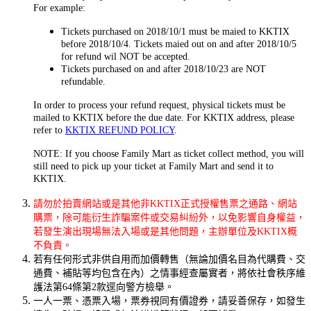
For example:
Tickets purchased on 2018/10/1 must be maied to KKTIX
before 2018/10/4. Tickets maied out on and after 2018/10/5
for refund wil NOT be accepted.
Tickets purchased on and after 2018/10/23 are NOT
refundable.
In order to process your refund request, physical tickets must be
mailed to KKTIX before the due date. For KKTIX address, please
refer to
KKTIX REFUND POLICY
.
NOTE: If you choose Family Mart as ticket collect method, you will
still need to pick up your ticket at Family Mart and send it to
KKTIX.
請勿於拍賣網站或是其他非KKTIX正式授權售票之通路、網站
購票，除可能衍生詐騙案件或交易糾紛外，以免影響自身權益，
若發生演出現場無法入場或是其他問題，主辦單位及KKTIX概
不負責。
若有任何形式非供自用而加價轉售（無論加價名目為代購費、交
通費、補貼等均包含在內）之情事經查屬實者，將依社會秩序維
護法第64條第2款逕向警方檢舉。
一人一票、憑票入場，票券視同有價證券，請妥善保存，如發生