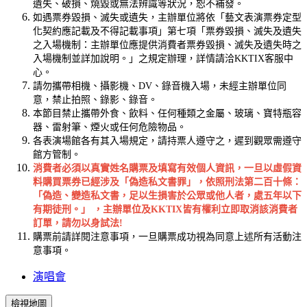
遺失、破損、燒毀或無法辨識等狀況，恕不補發。
如遇票券毀損、滅失或遺失，主辦單位將依「藝文表演票券定型
化契約應記載及不得記載事項」第七項「票券毀損、滅失及遺失
之入場機制：主辦單位應提供消費者票券毀損、滅失及遺失時之
入場機制並詳加說明。」之規定辦理，詳情請洽KKTIX客服中
心。
請勿攜帶相機、攝影機、DV、錄音機入場，未經主辦單位同
意，禁止拍照、錄影、錄音。
本節目禁止攜帶外食、飲料、任何種類之金屬、玻璃、寶特瓶容
器、雷射筆、煙火或任何危險物品。
各表演場館各有其入場規定，請持票人遵守之，遲到觀眾需遵守
館方管制。
消費者必須以真實姓名購票及填寫有效個人資訊，一旦以虛假資
料購買票券已經涉及「偽造私文書罪」，依照刑法第二百十條：
「偽造、變造私文書，足以生損害於公眾或他人者，處五年以下
有期徒刑。」 ，主辦單位及KKTIX皆有權利立即取消該消費者
訂單，請勿以身試法!
購票前請詳閱注意事項，一旦購票成功視為同意上述所有活動注
意事項。
演唱會
檢視地圖