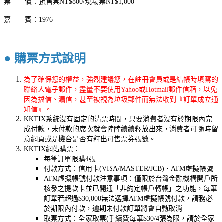
票 價：預售票NT$800/現場票NT$1,000
嘉 賓：1976
●
購票方式說明
為了確保您的權益，強烈建議您，在註冊會員或是結帳時填寫的
聯絡人電子郵件，盡量不要使用Yahoo或Hotmail郵件信箱，以免
因為擋信、漏信，甚至被視為垃圾郵件而無法收到『訂單成立通
知信』。
KKTIX系統沒有固定的清票時間，只要消費者沒有於期限內完
成付款，未付款的席次就會陸陸續續釋放出來，消費者可隨時留
意網頁或是機台是否有釋出可售票券張數。
KKTIX網站購票：
每筆訂單限購4張
付款方式：信用卡(VISA/MASTER/JCB)、ATM虛擬帳號
ATM虛擬帳號付款注意事項：僅限於台灣金融機構開戶所
核發之提款卡並已開通「非約定帳戶轉帳」之功能，每筆
訂單若超過$30,000無法選擇ATM虛擬帳號付款，請務必
於期限內付款，逾期未付款訂單將會自動取消
取票方式：全家取票(手續費每筆$30/4張為限，請於全家