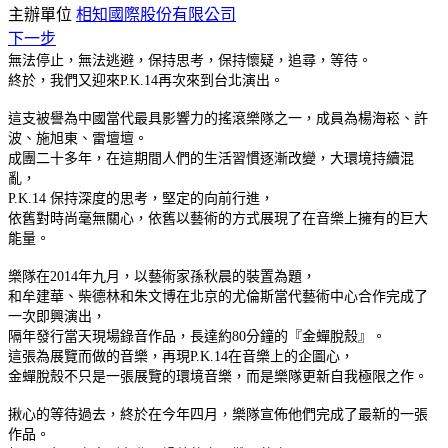
主辦單位
相知國際股份有限公司
下一步
無法停止，無法逃避，保持思考，保持懷疑，追尋，等待。
終於，我們又迎來P.K.14再次來到台北演出。
這支被譽為中國當代最具影響力的搖滾樂隊之一，成員為楊海崧、許
波、施旭東、雷壇壇。
成團二十多年，在這期間人們的生活習慣逐漸改變，大環境持續混
亂，
P.K.14 保持深度的思考，堅定的向前行進，
依舊對時尚毫無關心，依舊以藝術的方式展現了在音樂上擁有的巨大
能量。
樂隊在2014年九月，以藝術家孫秋晨的裝置為題，
和牟建華、柴德林和朱文博在北京的尤倫斯當代藝術中心合作完成了
一次即興演出，
隔年發行當天現場錄音作品，長達約80分鐘的『金蟬脫殼』。
這張為展覽而做的音樂，再現P.K.14在音樂上的企圖心，
金蟬脫殼不只是一張展覽的環境音樂，而是樂隊更新自我極限之作。
揪心的等待過去，終於在今年四月，樂隊宣佈他們完成了最新的一張
作品。