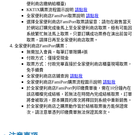
便利商店繳納給櫃臺)
KKTIX購票流程圖示說明
請點我
全家便利商店FamiPort取票說明
請點我
選擇全家便利商店FamiPort取票請留意：請勿在啟售當天
於網站訂購完成後馬上至全家便利商店取票，極有可能因
系統繁忙無法馬上取票，只要訂購成功票券在演出前皆可
取票，請擇日再至全家便利商店取票。
全家便利商店FamiPort購票：
無需加入會員，每筆訂單限購4張
付款方式：僅接受現金
取票方式：付款完畢直接於全家便利商店櫃臺現場取票，
免手續費
全家便利商店店鋪查詢
請點我
全家便利商店FamiPort購票流程圖示說明
請點我
於全家便利商店FamiPort列印繳費單後，需在10分鐘內在
該店櫃檯完成結帳，若無法在時間內完成結帳取票，訂單
將會被取消，原本購買的席次將釋回到系統中重新銷售。
於全家便利商店之購票動作皆於結帳取票後方能保證席
次，請注意單憑列印繳費單無法保證其席次。