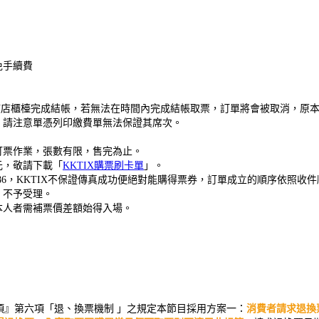
免手續費
鐘內在該店櫃檯完成結帳，若無法在時間內完成結帳取票，訂單將會被取消，
，請注意單憑列印繳費單無法保證其席次。
真訂票作業，張數有限，售完為止。
元，敬請下載「
KKTIX購票刷卡單
」。
-3086，KKTIX不保證傳真成功便絕對能購得票券，訂單成立的順序依照收
，不予受理。
本人者需補票價差額始得入場。
。
項』第六項「退、換票機制 」之規定本節目採用方案一：
消費者請求退換