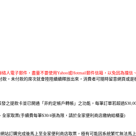
人電子郵件，盡量不要使用Yahoo或Hotmail郵件信箱，以免因為
成付款，未付款的席次就會陸陸續續釋放出來，消費者可隨時留意網頁或是
發之提款卡並已開通「非約定帳戶轉帳」之功能，每筆訂單若超過$30,0
、全家取票(手續費每筆$30/4張為限，請於全家便利商店繳納給櫃臺)
售當天於網站訂購完成後馬上至全家便利商店取票，極有可能因系統繁忙無法