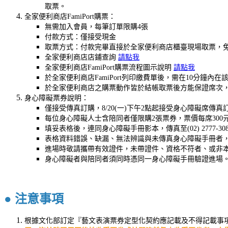
取票。
全家便利商店FamiPort購票：
無需加入會員，每筆訂單限購4張
付款方式：僅接受現金
取票方式：付款完畢直接於全家便利商店櫃臺現場取票，
全家便利商店店鋪查詢
請點我
全家便利商店FamiPort購票流程圖示說明
請點我
於全家便利商店FamiPort列印繳費單後，需在10分
於全家便利商店之購票動作皆於結帳取票後方能保證席次
身心障礙票券說明：
僅接受傳真訂購，8/20(一)下午2點起接受身心障礙席傳
每位身心障礙人士含陪同者僅限購2張票券，票價每席300
填妥表格後，連同身心障礙手冊影本，傳真至(02) 2777
表格資料錯誤、缺漏、無法辨識與未傳真身心障礙手冊者
進場時敬請攜帶有效證件，未帶證件、資格不符者、或非
身心障礙者與陪同者須同時憑同一身心障礙手冊驗證進場
● 注意事項
根據文化部訂定『藝文表演票券定型化契約應記載及不得記載事