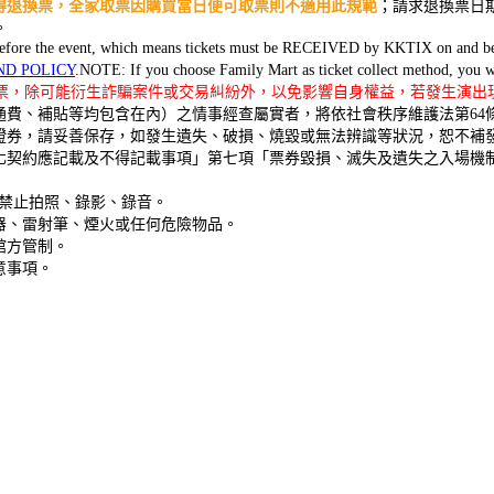
得退換票，全家取票因購買當日便可取票則不適用此規範
；請求退換票日
。
s before the event, which means tickets must be RECEIVED by KKTIX on and b
ND POLICY
.NOTE: If you choose Family Mart as ticket collect method, you wi
購票，除可能衍生詐騙案件或交易糾紛外，以免影響自身權益，若發生演出現
費、補貼等均包含在內）之情事經查屬實者，將依社會秩序維護法第64
證券，請妥善保存，如發生遺失、破損、燒毀或無法辨識等狀況，恕不補
化契約應記載及不得記載事項」第七項「票券毀損、滅失及遺失之入場機
，禁止拍照、錄影、錄音。
器、雷射筆、煙火或任何危險物品。
館方管制。
意事項。