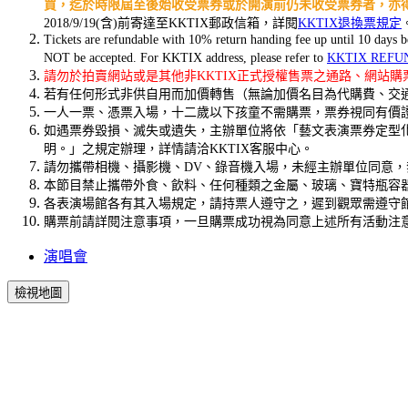
買，迄於時限屆至後始收受票券或於開演前仍未收受票券者，亦
2018/9/19(含)前寄達至KKTIX郵政信箱，詳閱
KKTIX退換票規定
Tickets are refundable with 10% return handing fee up until 10 day
NOT be accepted. For KKTIX address, please refer to
KKTIX REFU
請勿於拍賣網站或是其他非KKTIX正式授權售票之通路、網站
若有任何形式非供自用而加價轉售（無論加價名目為代購費、交通
一人一票、憑票入場，十二歲以下孩童不需購票，票券視同有價
如遇票券毀損、滅失或遺失，主辦單位將依「藝文表演票券定型
明。」之規定辦理，詳情請洽KKTIX客服中心。
請勿攜帶相機、攝影機、DV、錄音機入場，未經主辦單位同意
本節目禁止攜帶外食、飲料、任何種類之金屬、玻璃、寶特瓶容
各表演場館各有其入場規定，請持票人遵守之，遲到觀眾需遵守
購票前請詳閱注意事項，一旦購票成功視為同意上述所有活動注
演唱會
檢視地圖