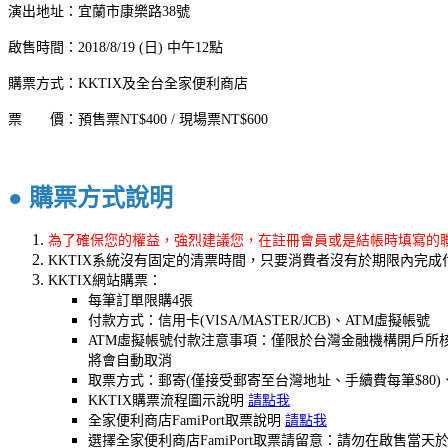
演出地址：宜蘭市康樂路38號
啟售時間：2018/8/19 (日) 中午12點
購票方式：KKTIX及全台全家便利商店
票 價：預售票NT$400 / 現場票NT$600
●
購票方式說明
為了確保您的權益，強烈建議您，在註冊會員或是結帳時填寫的聯絡
KKTIX系統沒有固定的清票時間，只要消費者沒有於期限內完
KKTIX網站購票：
每筆訂單限購4張
付款方式：信用卡(VISA/MASTER/JCB)、ATM虛擬帳號
ATM虛擬帳號付款注意事項：僅限於台灣金融機構開戶所核
將會自動取消
取票方式：郵寄(僅接受郵寄至台灣地址、手續費每筆$80)
KKTIX購票流程圖示說明
請點我
全家便利商店FamiPort取票說明
請點我
選擇全家便利商店FamiPort取票請留意：請勿在啟