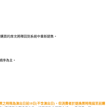
原本購買的席次將釋回到系統中重新銷售。
件順序為主。
票之時限為演出日前10日(不含演出日)，但消費者於退換票時限屆至前購