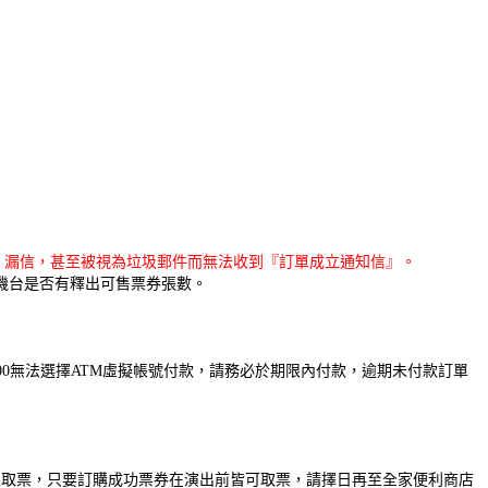
擋信、漏信，甚至被視為垃圾郵件而無法收到『訂單成立通知信』。
機台是否有釋出可售票券張數。
00無法選擇ATM虛擬帳號付款，請務必於期限內付款，逾期未付款訂單
馬上取票，只要訂購成功票券在演出前皆可取票，請擇日再至全家便利商店