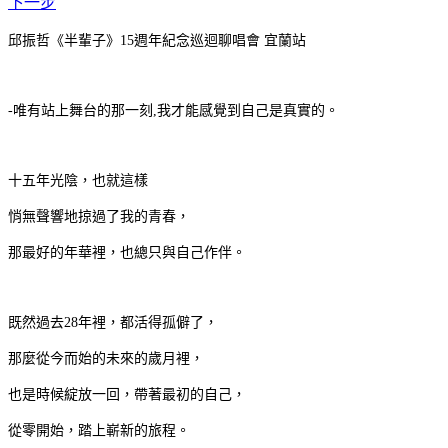
下一步
邱振哲《半輩子》15週年紀念巡迴聊唱會 宜蘭站
-唯有站上舞台的那一刻,我才能感覺到自己是真實的。
十五年光陰，也就這樣
悄無聲響地掠過了我的青春，
那最好的年華裡，也總只與自己作伴。
既然過去28年裡，都活得孤僻了，
那麼從今而始的未來的歲月裡，
也是時候綻放一回，帶著最初的自己，
從零開始，踏上嶄新的旅程。