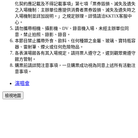
化契約應記載及不得記載事項」第七項「票券毀損、滅失及遺失
之入場機制：主辦單位應提供消費者票券毀損、滅失及遺失時之
入場機制並詳加說明。」之規定辦理，詳情請洽KKTIX客服中
心。
請勿攜帶相機、攝影機、DV、錄音機入場，未經主辦單位同
意，禁止拍照、錄影、錄音。
本節目禁止攜帶外食、飲料、任何種類之金屬、玻璃、寶特瓶容
器、雷射筆、煙火或任何危險物品。
各表演場館各有其入場規定，請持票人遵守之，遲到觀眾需遵守
館方管制。
購票前請詳閱注意事項，一旦購票成功視為同意上述所有活動注
意事項。
演唱會
檢視地圖