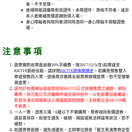
者，不予受理。
進場時敬請攜帶有效證件，未帶證件、資格不符者、或非
本人者需補票價差額始得入場。
身心障礙者與陪同者須同時憑同一身心障礙手冊驗證進
場。
注 意 事 項
退票需酌收票面金額10%手續費，限2017/12/5(含)前寄達至
KKTIX郵政信箱，請詳閱
KKTIX退換票規定
。若購買預售雙人
票或預售四人票，退換票亦需將全部票券辦理退票，恕不受理單
張退票。
請勿於拍賣網站或是其他非KKTIX正式授權售票之通路、網站
購票，除可能衍生詐騙案件或交易糾紛外，以免影響自身權益，
若發生演出現場無法入場或是其他問題，主辦單位及KKTIX概
不負責。
一人一票、憑票入場，6歲以下不需購票，票券視同有價證券，
請妥善保存，如發生遺失、破損、燒毀或無法辨識等狀況，恕不
補發。
如遇票券毀損、滅失或遺失，主辦單位將依「藝文表演票券定型