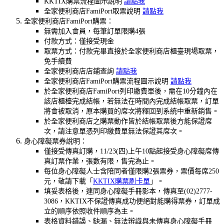
KKTIX購票流程圖示說明
請點我
全家便利商店FamiPort取票說明
請點我
全家便利商店FamiPort購票：
無需加入會員，每筆訂單限購4張
付款方式：僅接受現金
取票方式：付款完畢直接於全家便利商店櫃臺現場取票，
免手續費
全家便利商店店鋪查詢
請點我
全家便利商店FamiPort購票流程圖示說明
請點我
於全家便利商店FamiPort列印繳費單後，需在10分鐘內在
該店櫃檯完成結帳，若無法在時間內完成結帳取票，訂單
將會被取消，原本購買的席次將釋回到系統中重新銷售。
於全家便利商店之購票動作皆於結帳取票後方能保證席
次，請注意單憑列印繳費單無法保證其席次。
身心障礙票券說明：
僅接受傳真訂購，11/23(四
)上午10點起接受身心障礙席傳
真訂票作業，張數有限，售完為止。
每位身心障礙人士含陪同者僅限購2張票券，票價每席250
元，敬請下載「
KKTIX購票刷卡單
」。
填妥表格後，連同身心障礙手冊影本，傳真至(02)2777-
3086，KKTIX不保證傳真成功便絕對能購得票券，訂單成
立的順序依照收件順序為主。
表格資料錯誤、缺漏、無法辨識與未傳真身心障礙手冊