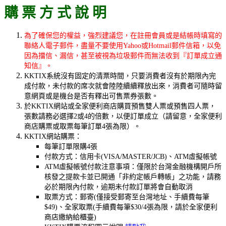
購 票 方 式 說 明
為了確保您的權益，強烈建議您，在註冊會員或是結帳時填寫的
聯絡人電子郵件，盡量不要使用Yahoo或Hotmail郵件信箱，以免
因為擋信、漏信，甚至被視為垃圾郵件而無法收到『訂單成立通
知信』。
KKTIX系統沒有固定的清票時間，只要消費者沒有於期限內完
成付款，未付款的席次就會陸陸續續釋放出來，消費者可隨時留
意網頁或是機台是否有釋出可售票券張數。
於KKTIX網站或全家便利商店購買預售雙人
票或預售四人票，
張數請務必選擇2或4的倍數，以便訂單成立（請留意，全家便利
商店購票或取票每筆訂單4張為限）。
KKTIX網站購票：
每筆訂單限購4張
付款方式：信用卡(VISA/MASTER/JCB)、ATM虛擬帳號
ATM虛擬帳號付款注意事項：僅限於台灣金融機構開戶所
核發之提款卡並已開通「非約定帳戶轉帳」之功能，請務
必於期限內付款，逾期未付款訂單將會自動取消
取票方式：郵寄(僅接受郵寄至台灣地址、手續費每筆
$49)、全家取票(手續費每筆$30/4張為限，請於全家便利
商店繳納給櫃臺)