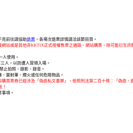
。
不克前往請協助
退票
，各場次退票詳情請洽該節目頁。
網站或是其他非KKTIX正式授權售票之通路、網站購票，除可能衍生詐
限一人使用。
給第三人，以防遭人冒領入場。
，禁止拍照、錄影、錄音。
器、雷射筆、煙火或任何危險物品。
料購買票券已經涉及「偽造私文書罪」，依照刑法第二百十條：「偽造、變
法！
意事項。