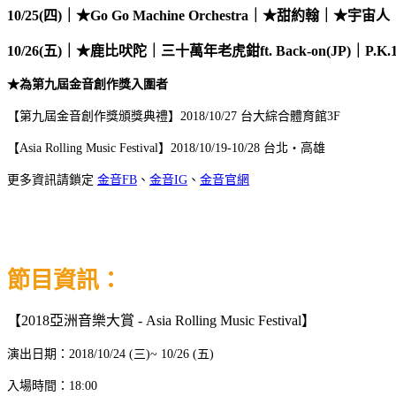
10/25(
四
)
｜
★
Go Go Machine Orchestra
｜
★
甜約翰｜
★
宇宙人
10/26(
五
)
｜
★
鹿比吠陀｜三十萬年老虎鉗
ft. Back-on(JP)
｜
P.K.
★為第九屆金音創作獎入圍者
【第九屆金音創作獎頒獎典禮】2018/10/27 台大綜合體育館3F
【Asia Rolling Music Festival】2018/10/19-10/28 台北・高雄
更多資訊請鎖定
金音FB
、
金音IG
、
金音官網
節目資訊：
【
2018亞洲音樂大賞 - Asia Rolling Music Festival
】
演出日期：2018/10/24 (三)~ 10/26 (五)
入場時間：18:00