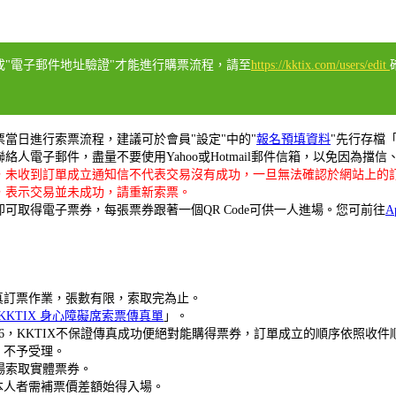
成"電子郵件地址驗證"才能進行購票流程，請至
https://kktix.com/users/edit
票當日進行索票流程，建議可於會員"設定"中的"
報名預填資料
"先行存檔
人電子郵件，盡量不要使用Yahoo或Hotmail郵件信箱，以免因為
，未收到訂單成立通知信不代表交易沒有成功，一旦無法確認於網站上的
，表示交易並未成功，請重新索票。
可取得電子票券，每張票券跟著一個QR Code可供一人進場。您可前往
A
傳真訂票作業，張數有限，索取完為止。
KKTIX 身心障礙席索票傳真單
」。
3086，KKTIX不保證傳真成功便絕對能購得票券，訂單成立的順序依照收
，不予受理。
場索取實體票券。
本人者需補票價差額始得入場。