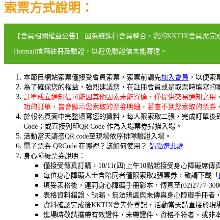
索票方式說明：
【會員相關權益公告】 因系統進行會員整合，您的KKTIX會員需完
Hotmail信箱註冊及驗證，以避免驗證信未能寄達。
本節目網站索票僅接受會員索票，索票前請先
加入會員
，以便索
為了確保您的權益，強烈建議您，在註冊會員或是取票時填寫的聯絡
訂單成立通知信可能因其他因素未能寄達
，僅提供交易通知之用
功的訂單，皆會顯示您索取的票券明細，若查不到您索取的票券
於報名頁面中完整填寫您的資料，
每人限索取二張
，完成訂單後即
Code；或直接列印QR Code 作為入場票券掃描入場。
活動當天請憑QR code至現場依序排隊驗證入場。
電子票券 QRCode 在哪裡？該如何使用？
請點選此處
身心障礙票券說明：
僅接受傳真訂購，10/11(四
)上午10點起接受身心障礙席
每位身心障礙人士含陪同者僅限索取2張票券，敬請下載「
填妥表格後，連同身心障礙手冊影本，傳真至(02)2777-
表格資料錯誤、缺漏、無法辨識與未傳真身心障礙手冊者
資料確認完成後KKTIX會先作登記，活動當天請直接於現
進場時敬請攜帶有效證件，未帶證件、資格不符者、或非