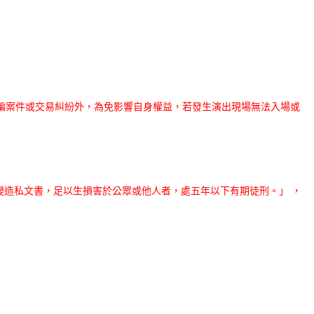
騙案件或交易糾紛外，為免
影響自身權益，若發生演出現場無法入場或
造私文書，足以生損害於公眾或他人者，處五年以下有期徒刑。」 ，