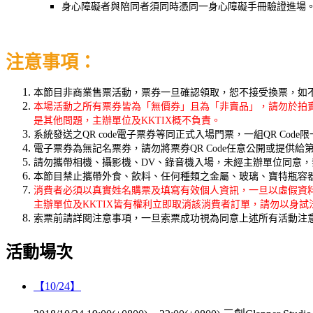
身心障礙者與陪同者須同時憑同一身心障礙手冊驗證進場
注意事項：
本節目非商業售票活動，票券一旦確認領取，恕不接受換票，如
本場活動之所有票券皆為「無價券」且為「非賣品」，請勿於拍賣
是其他問題，主辦單位及KKTIX概不負責。
系統發送之QR code電子票券等同正式入場門票，一組QR Code
電子票券為無記名票券，請勿將票券QR Code任意公開或提供
請勿攜帶相機、攝影機、DV、錄音機入場，未經主辦單位同意
本節目禁止攜帶外食、飲料、任何種類之金屬、玻璃、寶特瓶容
消費者必須以真實姓名購票及填寫有效個人資訊，一旦以虛假資
主辦單位及KKTIX皆有權利立即取消該消費者訂單，請勿以身試
索票前請詳閱注意事項，一旦索票成功視為同意上述所有活動注
活動場次
【10/24】