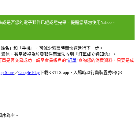
確認是否您的電子郵件已經認證完畢。提醒您請勿使用Yahoo、
「姓名」和「手機」，可減少索票時間快速進行下一步。
擋信、漏信，甚至被視為垃圾郵件而無法收到『訂單成立通知信』。
訂單是否交易成功，請至會員帳戶的"
訂單
"查詢您的消費資料，只要是成
pp Store
／
Google Play
下載KKTIX app，入場時以行動裝置秀出QR
件順序為主。