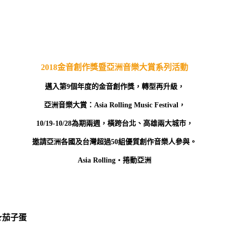
2018金音創作獎暨亞洲音樂大賞系列活動
邁入第
9
個年度的金音創作獎，轉型再升級，
亞洲音樂大賞：
Asia Rolling Music Festival
，
10/19-10/28
為期兩週，橫跨台北、高雄兩大城市，
邀請亞洲各國及台灣超過
50
組優質創作音樂人參與。
Asia Rolling
・捲動亞洲
★
茄子蛋