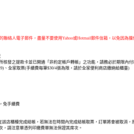
絡人電子郵件，盡量不要使用Yahoo或Hotmail郵件信箱，以免因
號
戶所核發之提款卡並已開通「非約定帳戶轉帳」之功能，請務必於期限內付
)、全家取票(手續費每筆$30/4張為限，請於全家便利商店繳納給櫃臺)
，免手續費
0分鐘內在該店櫃檯完成結帳，若無法在時間內完成結帳取票，訂單將會被取消
次，請注意單憑列印繳費單無法保證其席次。​