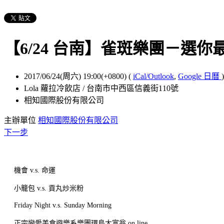
【6/24 台南】雀斑樂團－選
2017/06/24(周六) 19:00(+0800)
(
iCal/Outlook
,
Google 日曆
)
Lola 蘿拉冷飲店 / 台南市中西區信義街110號
相知國際股份有限公司
主辦單位
相知國際股份有限公司
下一步
機會 v.s. 命運
小籠包 v.s. 貢丸炒米粉
Friday Night v.s. Sunday Morning
正宗戀愛美食遊樂系樂團環島大富翁 on line