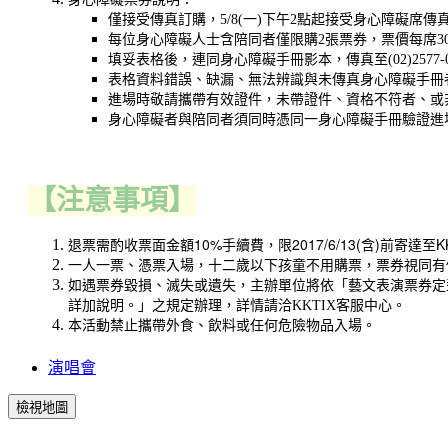
僅接受傳真訂購，5/8(一)下午2點起接受身心障礙席
每位身心障礙人士含陪同者僅限購2張票券，票價每席3
填妥表格後，連同身心障礙手冊影本，傳真至(02)257
表格資料錯誤、缺漏、無法辨識與未傳真身心障礙手冊
進場時敬請攜帶有效證件，未帶證件、資格不符者、或
身心障礙者與陪同者須同時憑同一身心障礙手冊驗證進
【注意事項】
退票需酌收票面金額10%手續費，限2017/6/13(含)前寄達至K
十二歲以下孩童不用購票，
一人一票、憑票入場，
票券視同有
如遇票券毀損、滅失或遺失，主辦單位將依「藝文表演票券定
詳加說明。」之規定辦理，詳情請洽KKTIX客服中心。
本活動禁止攜帶外食、飲料或任何危險物品入場。
演唱會
檢視地圖