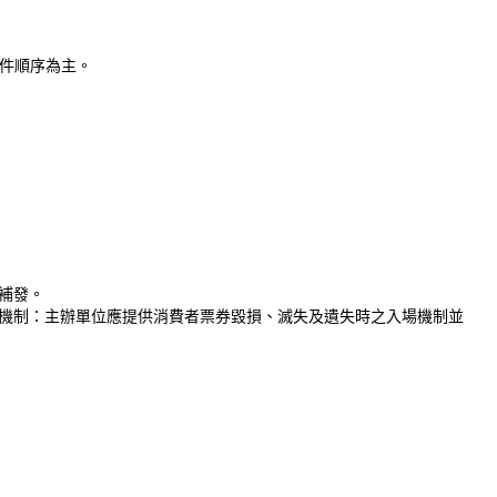
收件順序為主。
補發。
機制：主辦單位應提供消費者票券毀損、滅失及遺失時之入場機制並