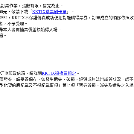
傳真訂票作業，張數有限，售完為止。
00元，敬請下載「
KKTIX購票刷卡單
」。
7-0552，KKTIX不保證傳真成功便絕對能購得票券，訂單成立的順序依照
者，不予受理。
非本人者需補票價差額始得入場。
場。
KTIX郵政信箱，
請詳閱
KKTIX退換票規定
。
價證券，請妥善保存，如發生遺失、破損、燒毀或無法辨識等狀況，恕不
型化契約應記載及不得記載事項」第七項「票券毀損、滅失及遺失之入場