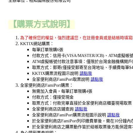
【購票方式說明】
為了確保您的權益，強烈建議您，在註冊會員或是結帳時填寫的聯
KKTIX網站購票：
每筆訂單限購6張
付款方式：信用卡(VISA/MASTER/JCB)、ATM虛擬帳
ATM虛擬帳號付款注意事項：僅限於台灣金融機構開
取票方式：郵寄(僅接受郵寄至台灣地址、手續費每筆$49
KKTIX購票流程圖示說明
請點我
全家便利商店FamiPort取票說明
請點我
全家便利商店FamiPort購票：
無需加入會員，每筆訂單限購4張
付款方式：僅接受現金
取票方式：付款完畢直接於全家便利商店櫃臺現場取票
全家便利商店店鋪查詢
請點我
全家便利商店FamiPort購票流程圖示說明
請點我
於全家便利商店FamiPort列印繳費單後，需在1
於全家便利商店之購票動作皆於結帳取票後方能保證席
​​身心障礙票券說明：