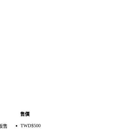
售價
TWD$
500
販售