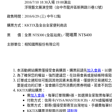
2016/7/10 18:30入場 19:00演出
浮現藝文展演空間（台中市龍井區新興路55巷12號）
啟售時間：2016/6/29 (三) 中午12點
購票方式：KKTIX及全台全家便利商店
現場票 NT$400
票 價：全票 NT$300 (全區站席)／
主辦單位：相知國際股份有限公司
本活動網站購票僅接受會員購買，購票前請先
加入會員
，以便
為了確保您的權益，強烈建議您，在註冊會員或是結帳時填寫的聯
訂單成立通知信可能因其他因素未能寄達，僅提供交易通知之
要是成功的訂單，皆會顯示您所消費的票券明細，若查不到您
KKTIX網站購票：
需
加入會員
，每筆訂單限購6張，如選擇全家取票每筆訂
付款方式：信用卡(VISA/MASTER/JCB)、ATM虛擬帳
取票方式：郵寄(僅接受郵寄至台灣地址、手續費每筆$5
KKTIX購票流程圖示說明
請點我