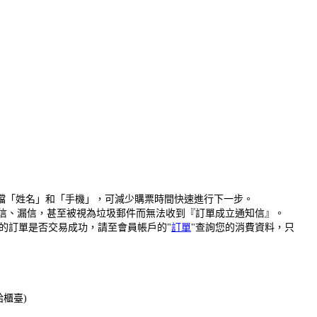
存檔「姓名」和「手機」，可減少購票時間快速進行下一步。
為擋信、漏信，甚至被視為垃圾郵件而無法收到『訂單成立通知信』。
的訂單是否交易成功，請至會員帳戶的"
訂單
"查詢您的消費資料，只
給櫃臺)