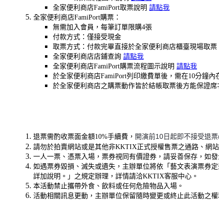
全家便利商店FamiPort取票說明
請點我
全家便利商店FamiPort購票：
無需加入會員，每筆訂單限購4張
付款方式：僅接受現金
取票方式：付款完畢直接於全家便利商店櫃臺現場取票
全家便利商店店鋪查詢
請點我
全家便利商店FamiPort購票流程圖示說明
請點我
於全家便利商店FamiPort列印繳費單後，需在1
於全家便利商店之購票動作皆於結帳取票後方能保證席
開演前10日起即不接受退票
退票需酌收票面金額10%手續費，
請勿於拍賣網站或是其他非KKTIX正式授權售票之通路、網
一人一票、憑票入場，票券視同有價證券，請妥善保存，如發
如遇票券毀損、滅失或遺失，主辦單位將依「藝文表演票券定
詳加說明。」之規定辦理，詳情請洽KKTIX客服中心。
本活動禁止攜帶外食、飲料或任何危險物品入場。
活動相關訊息更動，主辦單位保留隨時變更或終止此活動之權