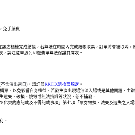
，免手續費
0分鐘內在該店櫃檯完成結帳，若無法在時間內完成結帳取票，訂單將會被取消
次，請注意單憑列印繳費單無法保證其席次。
(不含演出當日)
，請詳閱
KKTIX退換票規定
。
站購票，以免影響自身權益，若發生演出現場無法入場或是其他問題，主辦單
生遺失、破損、燒毀或無法辨識等狀況，恕不補發。
型化契約應記載及不得記載事項」第七項「票券毀損、滅失及遺失之入場
利。