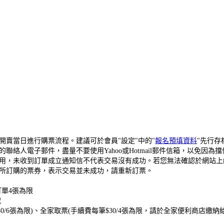
開賣當日進行購票流程。建議可於會員"設定"中的"
報名預填資料
"先行
絡人電子郵件，盡量不要使用Yahoo或Hotmail郵件信箱，以免因
用，未收到訂單成立通知信不代表交易沒有成功。若您無法確認於網站上
所訂購的票券，表示交易並未成功，請重新訂票。
單4張為限
號
0
/6張為限
)、全家取票(手續費每筆$30/4張為限，請於全家便利商店繳納