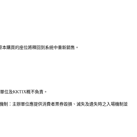
，原本購買的座位將釋回到系統中重新銷售。
位及KKTIX概不負責。
機制：主辦單位應提供消費者票券毀損、滅失及遺失時之入場機制並