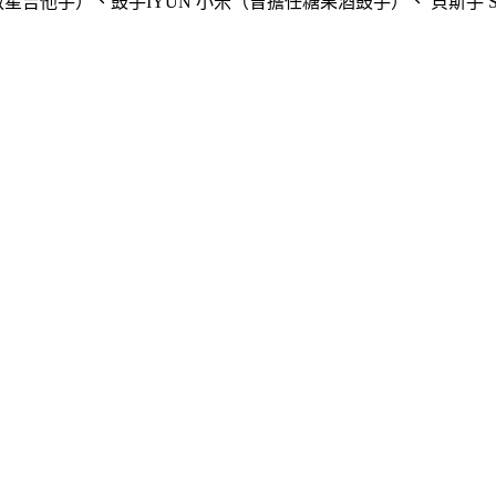
任草莓救星吉他手）、鼓手IYUN 小米（曾擔任糖果酒鼓手）、 貝斯