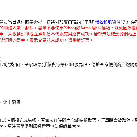
開賣當日進行購票流程。建議可於會員"設定"中的"
報名預填資料
"先行
絡人電子郵件，盡量不要使用Yahoo或Hotmail郵件信箱，以免因
用，未收到訂單成立通知信不代表交易沒有成功。若您無法確認於網站上
所訂購的票券，表示交易並未成功，請重新訂票。
號
9
/6張為限
)、全家取票(手續費每筆$30/4張為限，請於全家便利商店繳納
，免手續費
0分鐘內在該店櫃檯完成結帳，若無法在時間內完成結帳取票，訂單將會被取消
次
，請注意單憑列印繳費單無法保證其席次
。