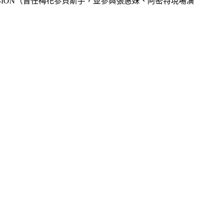
手 SION（曾任梅花参貝斯手，並參與張惠妹、阿密特現場演