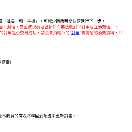
存檔「姓名」和「手機」，可減少購票時間快速進行下一步。
為擋信、漏信，甚至被視為垃圾郵件而無法收到『訂單成立通知信』。
的訂單是否交易成功，請至會員帳戶的"
訂單
"查詢您的消費資料，只
給櫃臺)
，原本購買的席次將釋回到系統中重新銷售。