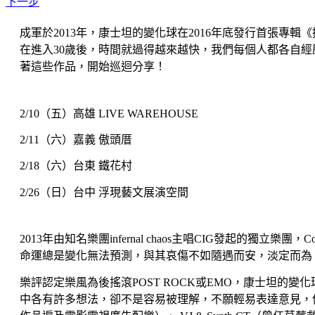
下一步
成軍於2013年，康士坦的變化球在2016年底發行首張
在進入30歲後，時間就過得越來越快，我們每個人都各自
著這些作品，開始巡迴分享！
2/10（五）高雄 LIVE WAREHOUSE
2/11（六）嘉義 傲頭厝
2/18（六）台東 鐵花村
2/26（日）台中 浮現藝文展演空間
2013年由知名樂團infernal chaos主唱CIG發起的獨立樂團，Co
命運總是變化無法預測，與其哀傷不如隨遇而安，淡定而為
樂評認定樂風為後搖滾POST ROCK或EMO，康士坦
中各有許多想法，卻不是容易被理解，不願輕易表達意見，