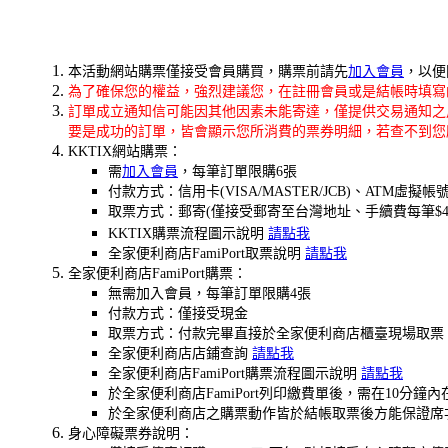
本活動網站購票僅接受會員購買，購票前請先
加入會員
，以便
為了確保您的權益，強烈建議您，在註冊會員或是結帳時填寫的聯
訂單成立通知信可能因其他因素未能寄達，僅提供交易通知之
要是成功的訂單，皆會顯示您所消費的票券明細，若查不到您
KKTIX網站購票：
需
加入會員
，每筆訂單限購6張
付款方式：信用卡(VISA/MASTER/JCB)、ATM虛擬帳
取票方式：郵寄(僅接受郵寄至台灣地址、手續費每筆$4
KKTIX購票流程圖示說明
請點我
全家便利商店FamiPort取票說明
請點我
全家便利商店FamiPort購票：
無需加入會員，每筆訂單限購4張
付款方式：僅接受現金
取票方式：付款完畢直接於全家便利商店櫃臺現場取票
全家便利商店店鋪查詢
請點我
全家便利商店FamiPort購票流程圖示說明
請點我
於全家便利商店FamiPort列印繳費單後，需在1
於全家便利商店之購票動作皆於結帳取票後方能保證席
身心障礙票券說明：