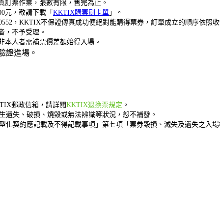
席傳真訂票作業，張數有限，售完為止。
00元，敬請下載「
KKTIX購票刷卡單
」。
7-0552，KKTIX不保證傳真成功便絕對能購得票券，訂單成立的順序依照
者，不予受理。
非本人者需補票價差額始得入場。
驗證進場。
KKTIX郵政信箱，請詳閱
KKTIX退換票規定
。
生遺失、破損、燒毀或無法辨識等狀況，恕不補發。
型化契約應記載及不得記載事項」第七項「票券毀損、滅失及遺失之入場