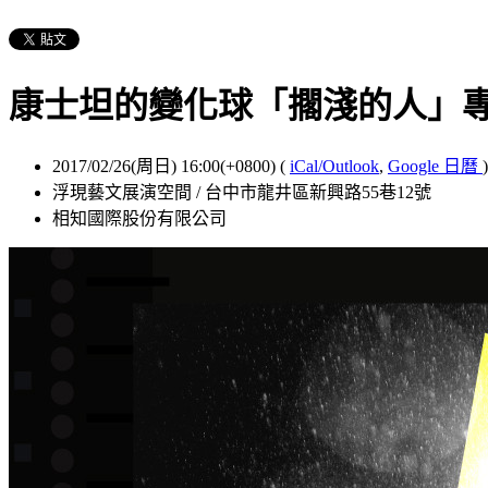
康士坦的變化球「擱淺的人」專
2017/02/26(周日) 16:00(+0800)
(
iCal/Outlook
,
Google 日曆
)
浮現藝文展演空間 / 台中市龍井區新興路55巷12號
相知國際股份有限公司