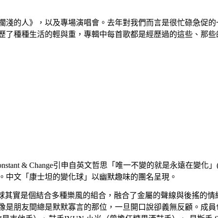
專輯《擱淺的人》，以及專場演唱會。去年對我們而言是很忙碌急
經歷了種種生活的輕與重，專輯中每首歌都是經歷過的這些、那
nstant & Change引申自英文哲思「唯一不變的就是永遠在變化」(Cons
。中文「康士坦的變化球」以幽默趣味的團名呈現。
的變化球其實是個結合多種樂風的組合，融合了金屬的聲線與後搖的
像是朋友間總是默默寡言的那位，一旦開口說卻義無反顧。成員