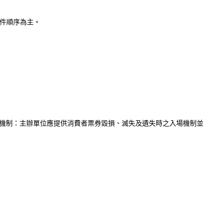
收件順序為主。
機制：主辦單位應提供消費者票券毀損、滅失及遺失時之入場機制並