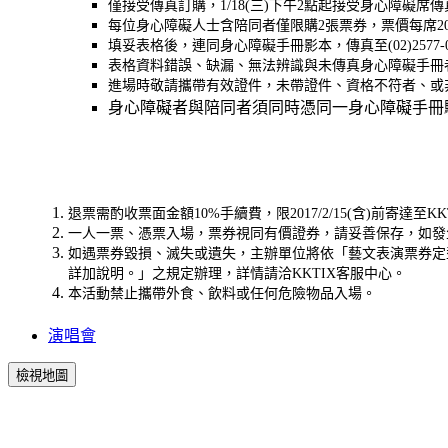
僅接受傳真訂購，1/18(三)下午2點起接受身心障礙
每位身心障礙人士含陪同者僅限購2張票券，票價每席2
填妥表格後，連同身心障礙手冊影本，傳真至(02)257
表格資料錯誤、缺漏、無法辨識與未傳真身心障礙手冊
進場時敬請攜帶有效證件，未帶證件、資格不符者、或
身心障礙者與陪同者須同時憑同一身心障礙手冊
退票需酌收票面金額10%手續費，限2017/2/15(含)前寄達至
一人一票、憑票入場，票券視同有價證券，請妥善保存，如發
如遇票券毀損、滅失或遺失，主辦單位將依「藝文表演票券定
詳加說明。」之規定辦理，詳情請洽KKTIX客服中心。
本活動禁止攜帶外食、飲料或任何危險物品入場。
演唱會
檢視地圖