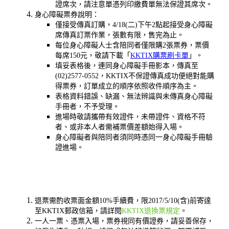
證席次，請注意單憑列印繳費單無法保證其席次。
身心障礙票券說明：
僅接受傳真訂購，4/18(二)下午2點起接受身心障礙
席傳真訂票作業，張數有限，售完為止。
每位身心障礙人士含陪同者僅限購2張票券，票價
每席150元，敬請下載「
KKTIX購票刷卡單
」。
填妥表格後，連同身心障礙手冊影本，傳真至
(02)2577-0552，KKTIX不保證傳真成功便絕對能購
得票券，訂單成立的順序依照收件順序為主。
表格資料錯誤、缺漏、無法辨識與未傳真身心障礙
手冊者，不予受理。
進場時敬請攜帶有效證件，未帶證件、資格不符
者、或非本人者需補票價差額始得入場。
身心障礙者與陪同者須同時憑同一身心障礙手冊驗
證進場。
退票需酌收票面金額10%手續費，限2017/5/10(含)前寄達
至KKTIX郵政信箱，請詳閱
KKTIX退換票規定
。
一人一票、憑票入場，票券視同有價證券，請妥善保存，