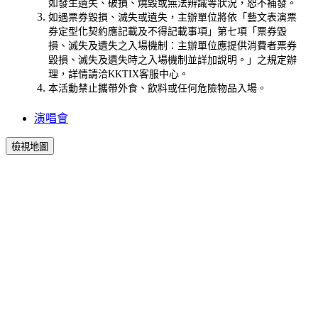
如發生遺失、破損、燒毀或無法辨識等狀況，恕不補發。
如遇票券毀損、滅失或遺失，主辦單位將依「藝文表演票
券定型化契約應記載及不得記載事項」第七項「票券毀
損、滅失及遺失之入場機制：主辦單位應提供消費者票券
毀損、滅失及遺失時之入場機制並詳加說明。」之規定辦
理，詳情請洽KKTIX客服中心。
本活動禁止攜帶外食、飲料或任何危險物品入場。
演唱會
檢視地圖