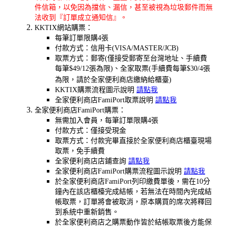
件信箱，以免因為擋信、漏信，甚至被視為垃圾郵件而無
法收到『訂單成立通知信』。
KKTIX網站購票：
每筆訂單限購4張
付款方式：信用卡(VISA/MASTER/JCB)
取票方式：郵寄(僅接受郵寄至台灣地址、手續費
每筆$49
/12張為限
)、全家取票(手續費每筆$30/4張
為限，請於全家便利商店繳納給櫃臺)
KKTIX購票流程圖示說明
請點我
全家便利商店FamiPort取票說明
請點我
全家便利商店FamiPort購票：
無需加入會員，每筆訂單限購4張
付款方式：僅接受現金
取票方式：付款完畢直接於全家便利商店櫃臺現場
取票，免手續費
全家便利商店店鋪查詢
請點我
全家便利商店FamiPort購票流程圖示說明
請點我
於全家便利商店FamiPort列印繳費單後，需在10分
鐘內在該店櫃檯完成結帳，若無法在時間內完成結
帳取票，訂單將會被取消，原本購買的席次將釋回
到系統中重新銷售。
於全家便利商店之購票動作皆於結帳取票後方能保