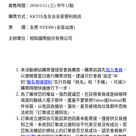
啟售時間：2016/5/11 (三) 中午12點
購票方式：KKTIX及全台全家便利商店
票 價：全票 NT$500 (全區站席)
主辦單位：相知國際股份有限公司
本活動網站購票僅接受會員購買，購票前請先
加入會員
，
以便開賣當日進行購票流程。建議可於會員"設定"中
的"
報名預填資料
"先行存檔「姓名」和「手機」，可減少
購票時間快速進行下一步。
為了確保您的權益，強烈建議您，在註冊會員或是結帳時
填寫的聯絡人電子郵件，盡量不要使用Yahoo或Hotmail郵
件信箱，以免因為擋信、漏信，甚至被視為垃圾郵件而無
法收到『訂單成立通知信』。
訂單成立通知信可能因其他因素未能寄達，僅提供交易通
知之用，未收到訂單成立通知信不代表交易沒有成功。若
您無法確認於網站上的訂單是否交易成功，請至會員帳戶