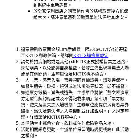
到系統中重新銷售。
於全家便利商店之購票動作皆於結帳取票後方能保
證席次，請注意單憑列印繳費單無法保證其席次。
退票需酌收票面金額10%手續費，限2016/6/17(含)前寄達
至KKTIX郵政信箱，請詳閱
KKTIX退換票規定
。
請勿於拍賣網站或是其他非KKTIX正式授權售票之通路、
網站購票，以免影響自身權益，若發生演出現場無法入場
或是其他問題，主辦單位及KKTIX概不負責。
一人一票、憑票入場，票券視同有價證券，請妥善保存，
如發生遺失、破損、燒毀或無法辨識等狀況，恕不補發。
如遇票券毀損、滅失或遺失，主辦單位將依「藝文表演票
券定型化契約應記載及不得記載事項」第七項「票券毀
損、滅失及遺失之入場機制：主辦單位應提供消費者票券
毀損、滅失及遺失時之入場機制並詳加說明。」之規定辦
理，詳情請洽KKTIX客服中心。
本活動禁止攜帶外食、飲料或任何危險物品入場。
活動相關訊息更動，主辦單位保留隨時變更或終止此活動
之權利。