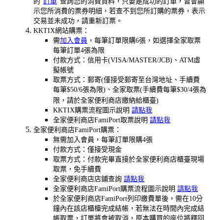
的"
訂單
"查詢您的消費資料，只要是成功的訂單，皆會顯
示您所消費的票券明細，若查不到您所訂購的票券，表示
交易並未成功，請重新訂票。
KKTIX網站購票：
需
加入會員
，每筆訂單限購6張，如選擇全家取票
每筆訂單4張為限
付款方式：信用卡(VISA/MASTER/JCB)、ATM虛
擬帳號
取票方式：郵寄(僅接受郵寄至台灣地址、手續費
每筆$50
/6張為限
)、全家取票(手續費每筆$30/4張為
限，請於全家便利商店繳納給櫃臺)
KKTIX購票流程圖示說明
請點我
全家便利商店FamiPort取票說明
請點我
全家便利商店FamiPort購票：
無需加入會員，每筆訂單限購4張
付款方式：僅接受現金
取票方式：付款完畢直接於全家便利商店櫃臺現場
取票，免手續費
全家便利商店店鋪查詢
請點我
全家便利商店FamiPort購票流程圖示說明
請點我
於全家便利商店FamiPort列印繳費單後，需在10分
鐘內在該店櫃檯完成結帳，若無法在時間內完成結
帳取票，訂單將會被取消，原本購買的座位將釋回