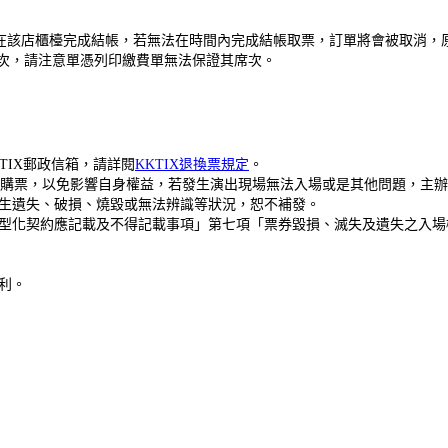
0分鐘內在該店櫃檯完成結帳，若無法在時間內完成結帳取票，訂單將會被取消
次，請注意單憑列印繳費單無法保證其席次。
KKTIX郵政信箱，請詳閱
KKTIX退換票規定
。
站購票，以免影響自身權益，若發生演出現場無法入場或是其他問題，主辦單
生遺失、破損、燒毀或無法辨識等狀況，恕不補發。
型化契約應記載及不得記載事項」第七項「票券毀損、滅失及遺失之入場
利。