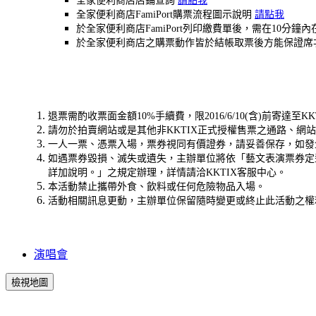
全家便利商店店鋪查詢
請點我
全家便利商店FamiPort購票流程圖示說明
請點我
於全家便利商店FamiPort列印繳費單後，需在1
於全家便利商店之購票動作皆於結帳取票後方能保證席
退票需酌收票面金額10%手續費，限2016/6/10(含)前寄達至
請勿於拍賣網站或是其他非KKTIX正式授權售票之通路、網
一人一票、憑票入場，票券視同有價證券，請妥善保存，如發
如遇票券毀損、滅失或遺失，主辦單位將依「藝文表演票券定
詳加說明。」之規定辦理，詳情請洽KKTIX客服中心。
本活動禁止攜帶外食、飲料或任何危險物品入場。
活動相關訊息更動，主辦單位保留隨時變更或終止此活動之權
演唱會
檢視地圖