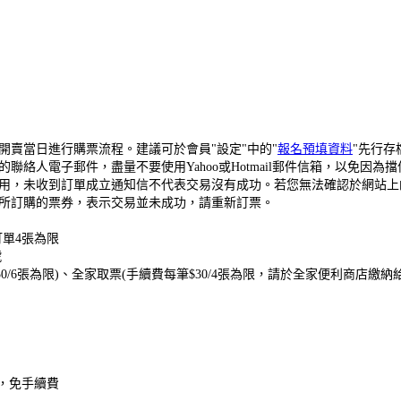
開賣當日進行購票流程。建議可於會員"設定"中的"
報名預填資料
"先行
絡人電子郵件，盡量不要使用Yahoo或Hotmail郵件信箱，以免因
用，未收到訂單成立通知信不代表交易沒有成功。若您無法確認於網站上
所訂購的票券，表示交易並未成功，請重新訂票。
單4張為限
號
0
/6張為限
)、全家取票(手續費每筆$30/4張為限，請於全家便利商店繳納
，免手續費