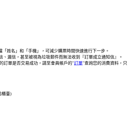
存檔「姓名」和「手機」，可減少購票時間快速進行下一步。
為擋信、漏信，甚至被視為垃圾郵件而無法收到『訂單成立通知信』。
的訂單是否交易成功，請至會員帳戶的"
訂單
"查詢您的消費資料，只
給櫃臺)