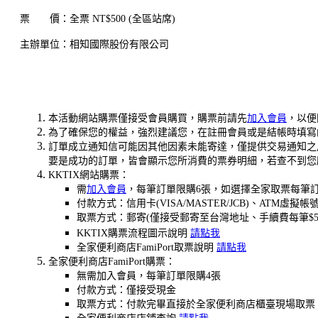
票 價：全票 NT$500 (全區站席)
主辦單位：相知國際股份有限公司
本活動網站購票僅接受會員購買，購票前請先
加入會員
，以便
為了確保您的權益，強烈建議您，在註冊會員或是結帳時填寫的聯
訂單成立通知信可能因其他因素未能寄達，僅提供交易通知之
要是成功的訂單，皆會顯示您所消費的票券明細，若查不到您
KKTIX網站購票：
需
加入會員
，每筆訂單限購6張，如選擇全家取票每筆訂
付款方式：信用卡(VISA/MASTER/JCB)、ATM虛擬帳
取票方式：郵寄(僅接受郵寄至台灣地址、手續費每筆$5
KKTIX購票流程圖示說明
請點我
全家便利商店FamiPort取票說明
請點我
全家便利商店FamiPort購票：
無需加入會員，每筆訂單限購4張
付款方式：僅接受現金
取票方式：付款完畢直接於全家便利商店櫃臺現場取票