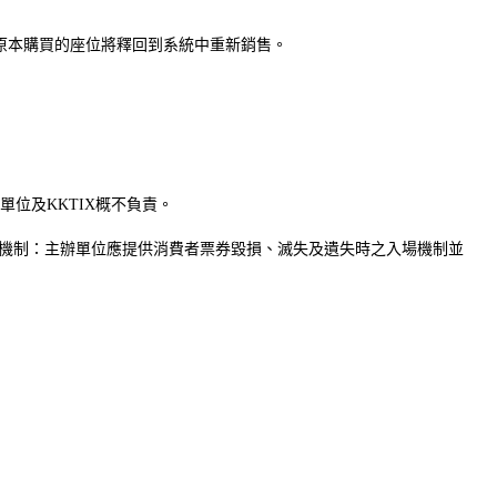
，原本購買的座位將釋回到系統中重新銷售。
位及KKTIX概不負責。
機制：主辦單位應提供消費者票券毀損、滅失及遺失時之入場機制並