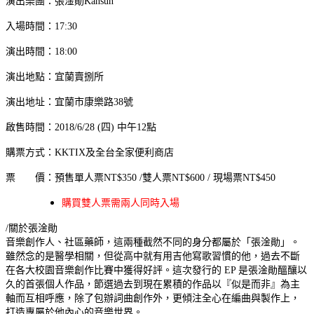
演出樂團：張淦勛Kansun
入場時間：17:30
演出時間：18:00
演出地點：宜蘭賣捌所
演出地址：宜蘭市康樂路38號
啟售時間：2018/6/28 (四) 中午12點
購票方式：KKTIX及全台全家便利商店
票 價：預售單人票NT$350 /雙人票NT$600 / 現場票NT$450
購買雙人票需兩人同時入場
/關於張淦勛
音樂創作人、社區藥師，這兩種截然不同的身分都屬於「張淦勛」。
雖然念的是醫學相關，但從高中就有用吉他寫歌習慣的他，過去不斷
在各大校園音樂創作比賽中獲得好評。這次發行的 EP 是張淦勛醞釀以
久的首張個人作品，節選過去到現在累積的作品以『似是而非』為主
軸而互相呼應，除了包辦詞曲創作外，更傾注全心在編曲與製作上，
打造專屬於他內心的音樂世界。