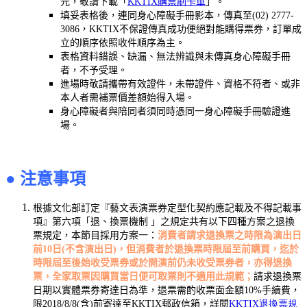
元，敬請下載「
KKTIX購票刷卡單
」。
填妥表格後，連同身心障礙手冊影本，傳真至(02) 2777-
3086，KKTIX不保證傳真成功便絕對能購得票券，訂單成
立的順序依照收件順序為主。
表格資料錯誤、缺漏、無法辨識與未傳真身心障礙手冊
者，不予受理。
進場時敬請攜帶有效證件，未帶證件、資格不符者、或非
本人者需補票價差額始得入場。
身心障礙者與陪同者須同時憑同一身心障礙手冊驗證進
場。
● 注意事項
根據文化部訂定『藝文表演票券定型化契約應記載及不得記載事
項』第六項「退、換票機制 」之規定共有以下四種方案之退換
票規定，本節目採用方案一：
消費者請求退換票之時限為演出日
前10日(不含演出日)，但消費者於退換票時限屆至前購買，迄於
時限屆至後始收受票券或於開演前仍未收受票券者，亦得退換
票，全家取票因購買當日便可取票則不適用此規範；
請求退換票
日期以實體票券寄達日為準，退票需酌收票面金額10%手續費，
限
2018/8/8(
含
)
前寄達至
KKTIX
郵政信箱，
詳閱
KKTIX
退換票規