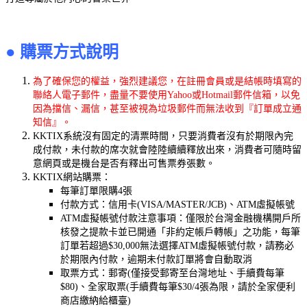
●
購票方式說明
為了確保您的權益，強烈建議您，在註冊會員或是結帳時填寫的
聯絡人電子郵件，盡量不要使用Yahoo或Hotmail郵件信箱，以免
因為擋信、漏信，甚至被視為垃圾郵件而無法收到『訂單成立通
知信』。
KKTIX系統沒有固定的清票時間，只要消費者沒有於期限內完
成付款，未付款的席次就會陸陸續續釋放出來，消費者可隨時留
意網頁或是機台是否有釋出可售票券張數。
KKTIX網站購票：
每筆訂單限購4張
付款方式：信用卡(VISA/MASTER/JCB)、ATM虛擬帳號
ATM虛擬帳號付款注意事項：僅限於台灣金融機構開戶所
核發之提款卡並已開通「非約定帳戶轉帳」之功能，每筆
訂單若超過$30,000無法選擇ATM虛擬帳號付款，請務必
於期限內付款，逾期未付款訂單將會自動取消
取票方式：郵寄(僅接受郵寄至台灣地址、手續費每筆
$80)、全家取票(手續費每筆$30/4張為限，請於全家便利
商店繳納給櫃臺)