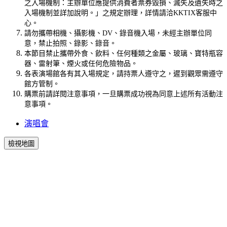
之入場機制：主辦單位應提供消費者票券毀損、滅失及遺失時之
入場機制並詳加說明。」之規定辦理，詳情請洽KKTIX客服中
心。
請勿攜帶相機、攝影機、DV、錄音機入場，未經主辦單位同
意，禁止拍照、錄影、錄音。
本節目禁止攜帶外食、飲料、任何種類之金屬、玻璃、寶特瓶容
器、雷射筆、煙火或任何危險物品。
各表演場館各有其入場規定，請持票人遵守之，遲到觀眾需遵守
館方管制。
購票前請詳閱注意事項，一旦購票成功視為同意上述所有活動注
意事項。
演唱會
檢視地圖