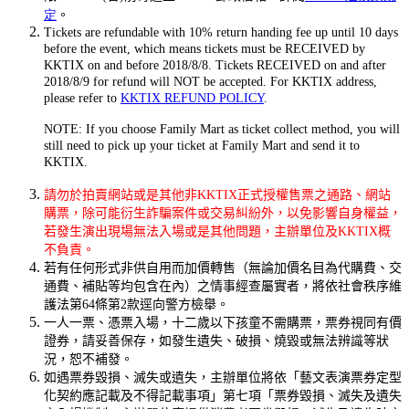
定
。
Tickets are refundable with 10% return handing fee up until 10 days
before the event, which means tickets must be RECEIVED by
KKTIX on and before 2018/8/8. Tickets RECEIVED on and after
2018/8/9 for refund will NOT be accepted. For KKTIX address,
please refer to
KKTIX REFUND POLICY
.
NOTE: If you choose Family Mart as ticket collect method, you will
still need to pick up your ticket at Family Mart and send it to
KKTIX.
請勿於拍賣網站或是其他非KKTIX正式授權售票之通路、網站
購票，除可能衍生詐騙案件或交易糾紛外，以免影響自身權益，
若發生演出現場無法入場或是其他問題，主辦單位及KKTIX概
不負責。
若有任何形式非供自用而加價轉售（無論加價名目為代購費、交
通費、補貼等均包含在內）之情事經查屬實者，將依社會秩序維
護法第64條第2款逕向警方檢舉。
一人一票、憑票入場，十二歲以下孩童不需購票，票券視同有價
證券，請妥善保存，如發生遺失、破損、燒毀或無法辨識等狀
況，恕不補發。
如遇票券毀損、滅失或遺失，主辦單位將依「藝文表演票券定型
化契約應記載及不得記載事項」第七項「票券毀損、滅失及遺失