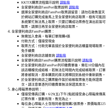
KKTIX購票流程圖示說明
請點我
全家便利商店FamiPort取票說明
請點我
選擇全家便利商店FamiPort取票請留意：請勿在啟售當天
於網站訂購完成後馬上至全家便利商店取票，極有可能因
系統繁忙無法馬上取票，只要訂購成功票券在演出前皆可
取票，請擇日再至全家便利商店取票。
全家便利商店FamiPort購票：
無需加入會員，每筆訂單限購4張
付款方式：僅接受現金
取票方式：付款完畢直接於全家便利商店櫃臺現場取票，
免手續費
全家便利商店店鋪查詢
請點我
全家便利商店FamiPort購票流程圖示說明
請點我
於全家便利商店FamiPort列印繳費單後，需在10分鐘內在
該店櫃檯完成結帳，若無法在時間內完成結帳取票，訂單
將會被取消，原本購買的席次將釋回到系統中重新銷售。
於全家便利商店之購票動作皆於結帳取票後方能保證席
次，請注意單憑列印繳費單無法保證其席次。
身心障礙票券說明：
僅接受傳真訂購，6/29(五)下午2點起接受身心障礙席傳真
訂票作業，張數有限，售完為止。
每位身心障礙人士含陪同者僅限購2張票券，票價每席225